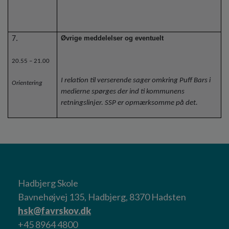
Øvrige meddelelser og eventuelt
7.
20.55 – 21.00
I relation til verserende sager omkring Puff Bars i
Orientering
medierne spørges der ind ti kommunens
retningslinjer. SSP er opmærksomme på det.
Hadbjerg Skole
Bavnehøjvej 135, Hadbjerg, 8370 Hadsten
hsk@favrskov.dk
+45 8964 4800