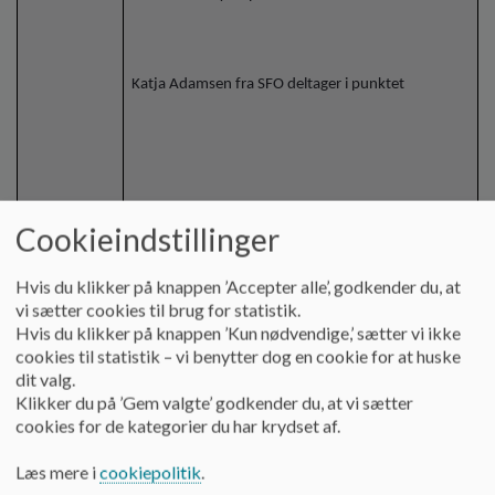
Katja Adamsen fra SFO deltager i punktet
Dette punkt blev prioriteret højt, da SB valgte
Cookieindstillinger
fokus for den næste periode. Punktet vedrører
både SFO og klub.
Hvis du klikker på knappen ’Accepter alle’, godkender du, at
vi sætter cookies til brug for statistik.
Hvis du klikker på knappen ’Kun nødvendige,’ sætter vi ikke
cookies til statistik – vi benytter dog en cookie for at huske
Post it’s med overordnede temaer:
dit valg.
Klikker du på ’Gem valgte’ godkender du, at vi sætter
Fastholdelse
Pral
cookies for de kategorier du har krydset af.
Information (børn-forældre)
Personalets (primære fokus)
Læs mere i
cookiepolitik
.
Tilmelding børn - ture