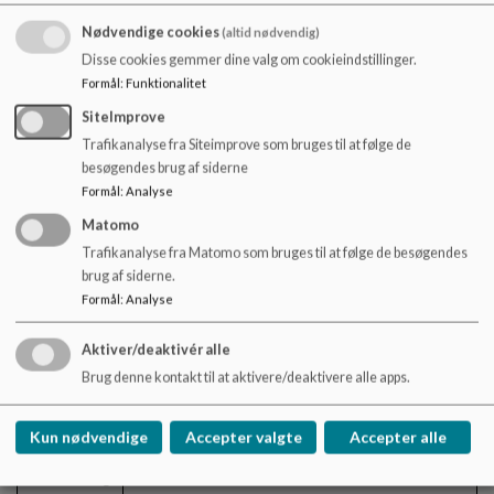
Aktiviteter
Nødvendige cookies
(altid nødvendig)
Planlægning/tilmelding
Disse cookies gemmer dine valg om cookieindstillinger.
Formål
:
Funktionalitet
SiteImprove
Der inviteres til at nedsætte et udvalg, som
Trafikanalyse fra Siteimprove som bruges til at følge de
arbejder videre mod et princip. Vi aftaler, at Katja,
besøgendes brug af siderne
Nick og Tina Hamborg tager punkter og
Formål
:
Analyse
inspiration med tilbage til personalegruppen og
inddrager Tina Andreasen.
Matomo
Trafikanalyse fra Matomo som bruges til at følge de besøgendes
brug af siderne.
Formål
:
Analyse
3.
Mobilpolitik
Aktiver/deaktivér alle
20.15 – 20.30
Brug denne kontakt til at aktivere/deaktivere alle apps.
Mobilpolitikken er på langt de fleste områder
Nick
velfungerende og en succes. Skolen har peget på
Kun nødvendige
Accepter valgte
Accepter alle
udfordringer før/efter skoledagens
Drøftelse og
begyndelse/afslutning.
evt. beslutning