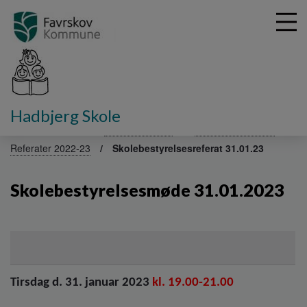
G
Hadbjerg Skole
å
Fakta om skolen
Skolebestyrelse
Referater 2023-24
t
Referater 2022-23
Skolebestyrelsesreferat 31.01.23
i
l
h
Skolebestyrelsesmøde 31.01.2023
o
v
e
d
i
n
Tirsdag d. 31. januar 2023
kl. 19.00-21.00
d
h