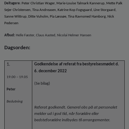
o
Deltagere
:
Peter Christian Wager, Marie-Louise Talmark Kannerup, Mette Palk
l
Sejer Christensen,
Tina Andreasen,
Katrine Kop Fogsgaard, Line Storgaard,
d
Sanne Wittrup, Ditte Vuholm, Pia Læssøe, Tina Ravnsmed Hamborg, Nick
e
Pedersen
t
Afbud:
Helle Fæster, Claus Aasted, Nicolai Helmer Hansen
Dagsorden:
1.
Godkendelse af referat fra bestyrelsesmødet d.
6. december 2022
19.00 – 19.05
(Se bilag)
Peter
Beslutning
Referat godkendt. Generel obs på at personalet
melder ud i god tid, når forældre eller
bedsteforældre indbydes til arrangementer.