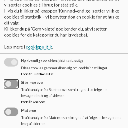
vi sætter cookies til brug for statistik.
Hvis du klikker på knappen ’Kun nødvendige,’ sætter vi ikke
cookies til statistik – vi benytter dog en cookie for at huske
dit valg.
Klikker du på ’Gem valgte’ godkender du, at vi sætter
cookies for de kategorier du har krydset af.
4.
Foredrag Jens Andersen
Læs mere i
cookiepolitik
.
20.10 – 20.25
Invitation udsendt på aula, i e-boks til
Mette P, Ditte
Nødvendige cookies
(altid nødvendig)
førskoleforældre, delt ud i daginstitutioner og
og Nick
Disse cookies gemmer dine valg om cookieindstillinger.
plakater hængt op.
Formål
:
Funktionalitet
Orientering
SiteImprove
Der er lavet plan for ”remindere” 2 gange i
forløbet.
Trafikanalyse fra Siteimprove som bruges til at følge de
besøgendes brug af siderne
Formål
:
Analyse
Matomo
Nick aftaler det praktiske med Linda de Place
Skolen bestiller kage.
Trafikanalyse fra Matomo som bruges til at følge de besøgendes
Reklamekampagnen for arrangementet er
brug af siderne.