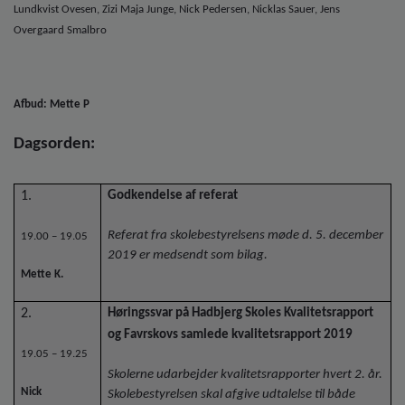
o
Lundkvist Ovesen, Zizi Maja Junge, Nick Pedersen, Nicklas Sauer, Jens
l
Overgaard Smalbro
d
e
t
Afbud: Mette P
Dagsorden:
1.
Godkendelse af referat
Referat fra skolebestyrelsens møde d. 5. december
19.00 – 19.05
2019 er medsendt som bilag.
Mette K.
2.
Høringssvar på Hadbjerg Skoles Kvalitetsrapport
og Favrskovs samlede kvalitetsrapport 2019
19.05 – 19.25
Skolerne udarbejder kvalitetsrapporter hvert 2. år.
Nick
Skolebestyrelsen skal afgive udtalelse til både