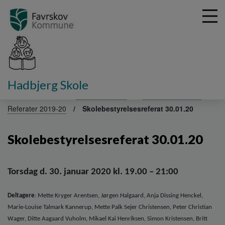
G
Hadbjerg Skole
å
Fakta om skolen
Skolebestyrelse
Referater 2023-24
t
Referater 2019-20
Skolebestyrelsesreferat 30.01.20
i
l
h
Skolebestyrelsesreferat 30.01.20
o
v
e
Torsdag d. 30. januar 2020 kl. 19.00 – 21:00
d
i
Deltagere
: Mette Kryger Arentsen, Jørgen Halgaard, Anja Dissing Henckel,
n
d
Marie-Louise Talmark Kannerup, Mette Palk Sejer Christensen, Peter Christian
h
Wager, Ditte Aagaard Vuholm, Mikael Kai Henriksen, Simon Kristensen, Britt