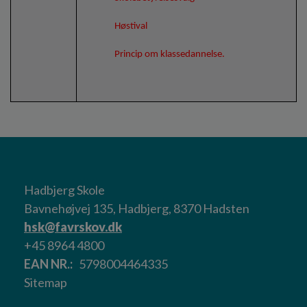
Høstival
Princip om klassedannelse.
Hadbjerg Skole
Bavnehøjvej 135, Hadbjerg, 8370 Hadsten
hsk@favrskov.dk
+45 8964 4800
EAN NR.
5798004464335
Sitemap