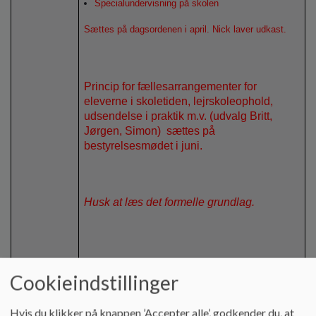
Specialundervisning på skolen
Sættes på dagsordenen i april. Nick laver udkast.
Princip for fællesarrangementer for
eleverne i skoletiden, lejrskoleophold,
udsendelse i praktik m.v. (udvalg Britt,
Jørgen, Simon) sættes på
bestyrelsesmødet i juni.
Husk at læs det formelle grundlag.
Cookieindstillinger
Hvis du klikker på knappen ’Accepter alle’, godkender du, at