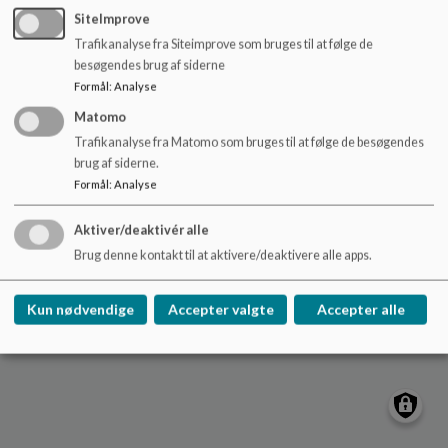
o
SiteImprove
l
Trafikanalyse fra Siteimprove som bruges til at følge de
d
besøgendes brug af siderne
Hadbjerg Skole
e
Formål
:
Analyse
t
Bavnehøjvej 135, Hadbjerg, 8370 Hadsten
Matomo
hsk@favrskov.dk
Trafikanalyse fra Matomo som bruges til at følge de besøgendes
+45 8964 4800
brug af siderne.
EAN NR.
5798004464335
Formål
:
Analyse
Sitemap
Aktiver/deaktivér alle
Cookie politik
Brug denne kontakt til at aktivere/deaktivere alle apps.
Kun nødvendige
Accepter valgte
Accepter alle