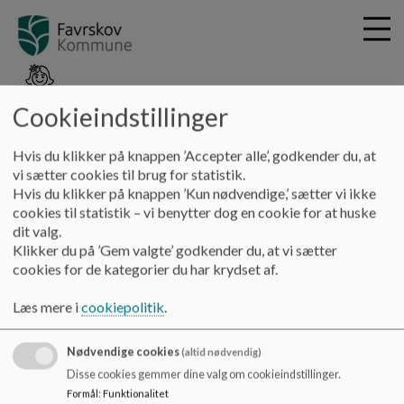
Cookieindstillinger
G
Hadbjerg Skole
Hvis du klikker på knappen ’Accepter alle’, godkender du, at
å
Værdigrundlag
Principper
vi sætter cookies til brug for statistik.
t
Hvis du klikker på knappen ’Kun nødvendige,’ sætter vi ikke
i
cookies til statistik – vi benytter dog en cookie for at huske
Principper
l
dit valg.
h
Klikker du på ’Gem valgte’ godkender du, at vi sætter
o
cookies for de kategorier du har krydset af.
v
Skolens principper er fastsat af skolebestyrelsen i tæt
e
samarbejde med ledelsen.
Læs mere i
cookiepolitik
.
d
Se skolens principper i menuen til venstre.
i
Nødvendige cookies
n
(altid nødvendig)
d
Disse cookies gemmer dine valg om cookieindstillinger.
h
Formål
:
Funktionalitet