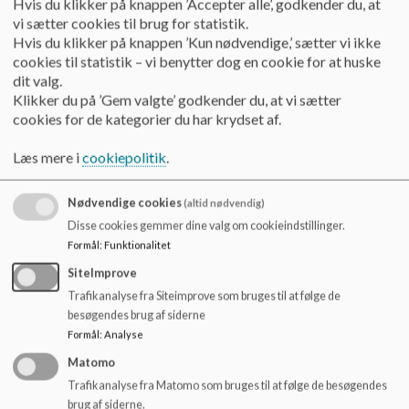
Hvis du klikker på knappen ’Accepter alle’, godkender du, at
Det er et forventet elevtalsdyk, og der er
vi sætter cookies til brug for statistik.
opmærksomhed på medarbejdernes
Hvis du klikker på knappen ’Kun nødvendige,’ sætter vi ikke
opgaveportefølje og tryghed i ansættelsen i
cookies til statistik – vi benytter dog en cookie for at huske
dit valg.
forbindelse hermed. På sigt betyder det færre
Klikker du på ’Gem valgte’ godkender du, at vi sætter
medarbejdere, som betyder at fagfordelingen og
cookies for de kategorier du har krydset af.
det faglige samarbejde imellem lærerne ændrer
vilkår.
Læs mere i
cookiepolitik
.
Nødvendige cookies
(altid nødvendig)
4.
Temadrøftelse om undervisningsformer ude af
Disse cookies gemmer dine valg om cookieindstillinger.
klasselokalet. Hvad lærte vi af corona?
Formål
:
Funktionalitet
18.25 – 19.05
SiteImprove
Alle
Trafikanalyse fra Siteimprove som bruges til at følge de
Efter en kort motivation fra Katrine, drøfter vi
besøgendes brug af siderne
emnet.
Formål
:
Analyse
Drøftelse
Matomo
Trafikanalyse fra Matomo som bruges til at følge de besøgendes
Generelt: Forskning viser mindre læring og
brug af siderne.