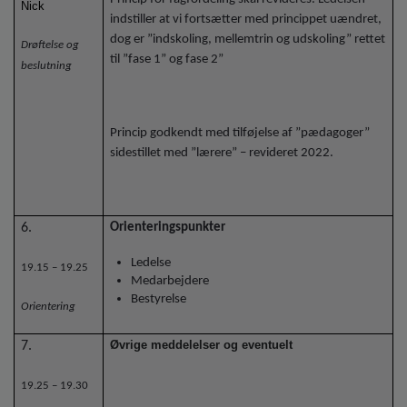
Nick
indstiller at vi fortsætter med princippet uændret,
dog er ”indskoling, mellemtrin og udskoling” rettet
Drøftelse og
til ”fase 1” og fase 2”
beslutning
Princip godkendt med tilføjelse af ”pædagoger”
sidestillet med ”lærere” – revideret 2022.
6.
Orienteringspunkter
Ledelse
19.15 – 19.25
Medarbejdere
Bestyrelse
Orientering
Øvrige meddelelser og eventuelt
7.
19.25 – 19.30