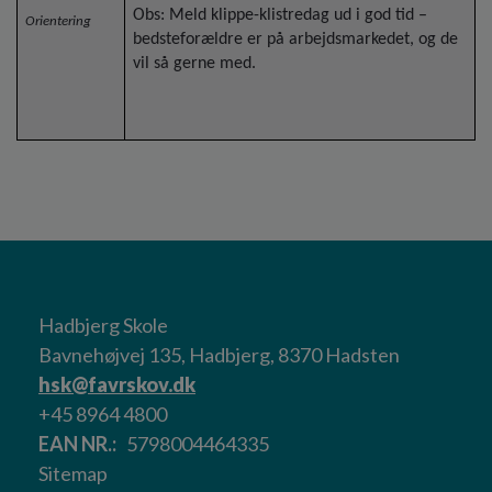
Obs: Meld klippe-klistredag ud i god tid –
Orientering
bedsteforældre er på arbejdsmarkedet, og de
vil så gerne med.
Hadbjerg Skole
Bavnehøjvej 135, Hadbjerg, 8370 Hadsten
hsk@favrskov.dk
+45 8964 4800
EAN NR.
5798004464335
Sitemap