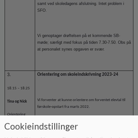
samt ved skoledagens afslutning. Intet problem i
SFO.
Vi genoptager drøftelsen på et kommende SB-
møde; særligt med fokus på tiden 7.30-7.50. Obs på
at personalet synes opgaven er svær.
3.
Orientering om skoleindskrivning 2023-24
18.15 – 18.25
Vi forventer at kunne orientere om forventet elevtal til
Tina og Nick
førskole-opstart fra marts 2022.
Orientering
Cookieindstillinger
Der er indskrevet 22 elever til førskole-opstart.