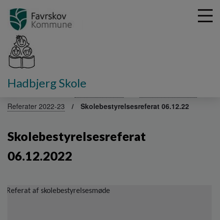
G
Hadbjerg Skole
å
Fakta om skolen
Skolebestyrelse
Referater 2023-24
t
Referater 2022-23
Skolebestyrelsesreferat 06.12.22
i
l
h
Skolebestyrelsesreferat
o
v
06.12.2022
e
d
i
Referat af skolebestyrelsesmøde
n
d
h