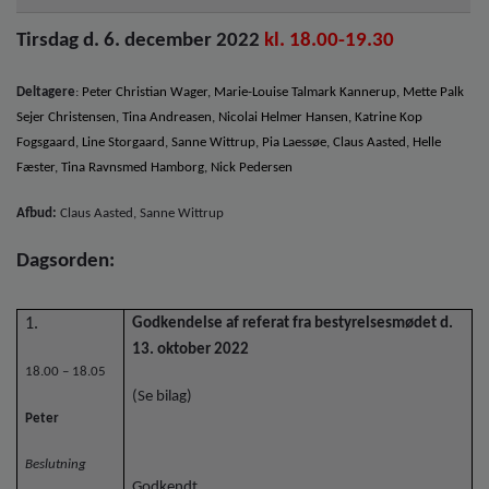
o
l
Tirsdag d. 6. december 2022
kl. 18.00-19.30
d
e
Deltagere
:
Peter Christian Wager, Marie-Louise Talmark Kannerup, Mette Palk
t
Sejer Christensen,
Tina Andreasen, Nicolai Helmer Hansen,
Katrine Kop
Fogsgaard, Line Storgaard, Sanne Wittrup, Pia Laessøe, Claus Aasted, Helle
Fæster, Tina Ravnsmed Hamborg, Nick Pedersen
Afbud:
Claus Aasted, Sanne Wittrup
Dagsorden:
1.
Godkendelse af referat fra bestyrelsesmødet d.
13. oktober 2022
18.00 – 18.05
(Se bilag)
Peter
Beslutning
Godkendt