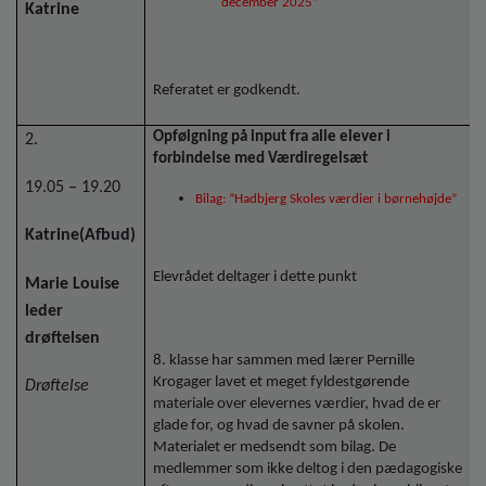
december 2025”
Katrine
Referatet er godkendt.
Opfølgning på input fra alle elever i
2.
forbindelse med Værdiregelsæt
19.05 – 19.20
Bilag: ”Hadbjerg Skoles værdier i børnehøjde”
Katrine(Afbud)
Elevrådet deltager i dette punkt
Marie Louise
leder
drøftelsen
8. klasse har sammen med lærer Pernille
Krogager lavet et meget fyldestgørende
Drøftelse
materiale over elevernes værdier, hvad de er
glade for, og hvad de savner på skolen.
Materialet er medsendt som bilag. De
medlemmer som ikke deltog i den pædagogiske