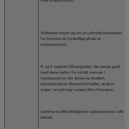
med til dette punkt
Drøftelsen drejer sig om at udbrede forståelsen
for hvordan de forskellige aftaler er
implementeret.
8. og 9. oplever frihedsgrader, der passer godt
med deres behov for socialt samvær i
spisepauserne. Der åbnes op imellem
klasselokalerne. Eleverne fortæller, at de er
enige i, at spisning i aulaen ikke vil fungere.
Lærerne er altid deltagende i spisepauserne i alle
klasser.