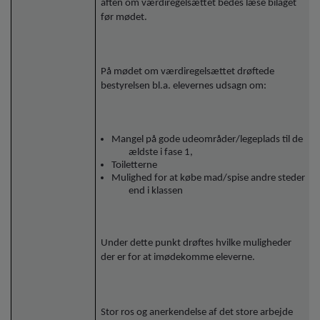
aften om værdiregelsættet bedes læse bilaget
før mødet.
På mødet om værdiregelsættet drøftede
bestyrelsen bl.a. elevernes udsagn om:
Mangel på gode udeområder/legeplads til de
ældste i fase 1,
Toiletterne
Mulighed for at købe mad/spise andre steder
end i klassen
Under dette punkt drøftes hvilke muligheder
der er for at imødekomme eleverne.
Stor ros og anerkendelse af det store arbejde