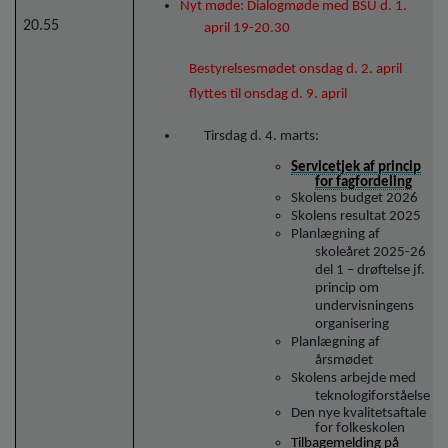
Nyt møde: Dialogmøde med BSU d. 1.
20.55
april 19-20.30
Bestyrelsesmødet onsdag d. 2. april
flyttes til onsdag d. 9. april
Tirsdag d. 4. marts:
Servicetjek af princip
for fagfordeling
Skolens budget 2026
Skolens resultat 2025
Planlægning af
skoleåret 2025-26
del 1 – drøftelse jf.
princip om
undervisningens
organisering
Planlægning af
årsmødet
Skolens arbejde med
teknologiforståelse
Den nye kvalitetsaftale
for folkeskolen
Tilbagemelding på