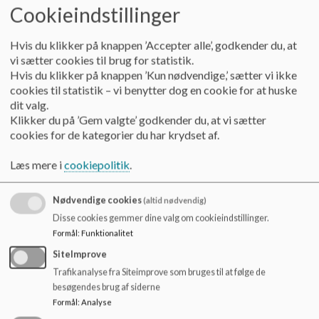
Punktet er
Cookieindstillinger
arbejde med principper for mad og
flyttet op.
måltider”
Bilag: ”Hadbjerg Skoles sundhedspolitik”
Hvis du klikker på knappen ’Accepter alle’, godkender du, at
20.30 – 20.50
vi sætter cookies til brug for statistik.
Hvis du klikker på knappen ’Kun nødvendige,’ sætter vi ikke
Katrine og
Handleplanen for Favrskov Kommunes
cookies til statistik – vi benytter dog en cookie for at huske
sundhedspolitik, som Byrådet vedtog i
Nick
dit valg.
december 2023, indeholder bl.a. fokusområdet
Klikker du på ’Gem valgte’ godkender du, at vi sætter
sundere mad på skoler.
Drøftelse
cookies for de kategorier du har krydset af.
Læs mere i
cookiepolitik
.
I den forbindelse lægges der blandt andet op til,
at skolebestyrelserne får lejlighed til at
Nødvendige cookies
(altid nødvendig)
genbesøge/udarbejde principper for mad og
Disse cookies gemmer dine valg om cookieindstillinger.
måltider i skolen.
Formål
:
Funktionalitet
SiteImprove
Trafikanalyse fra Siteimprove som bruges til at følge de
Sundhedsforvaltningen har udarbejdet et
besøgendes brug af siderne
inspirationsmateriale til arbejdet i
Formål
:
Analyse
skolebestyrelserne (vedhæftet), der tager