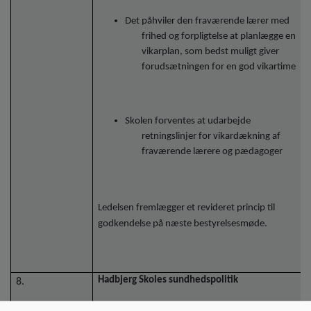
Det påhviler den fraværende lærer med
frihed og forpligtelse at planlægge en
vikarplan, som bedst muligt giver
forudsætningen for en god vikartime
Skolen forventes at udarbejde
retningslinjer for vikardækning af
fraværende lærere og pædagoger
Ledelsen fremlægger et revideret princip til
godkendelse på næste bestyrelsesmøde.
Hadbjerg Skoles sundhedspolitik
8.
Bilag: ”Inspiration til skolebestyrelsernes