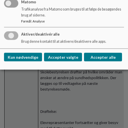
udgangspunkt i Fødevarestyrelsens materiale på
Matomo
området.
Trafikanalyse fra Matomo som bruges til at følge de besøgendes
brug af siderne.
Formål
:
Analyse
Hadbjerg Skoles sundhedspolitik er senest
revideret i 2019. Den lever på langt de fleste
Aktiver/deaktivér alle
områder op til anbefalingerne i
Brug denne kontakt til at aktivere/deaktivere alle apps.
inspirationsmaterialet, men trænger til en
opdatering.
Kun nødvendige
Accepter valgte
Accepter alle
Skolebestyrelsen drøfter på hvilke områder man
ønsker at ændre på sundhedspolitikken. Der
lægges op til vedtagelse på næste
bestyrelsesmøde.
Drøftelse:
Elevrepræsentanter fortsætter og giver besyv