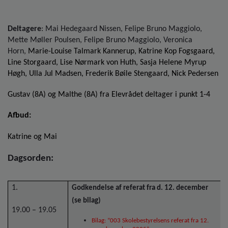
o
l
d
Deltagere
:
Mai Hedegaard Nissen, Felipe Bruno Maggiolo,
e
Mette Møller Poulsen, Felipe Bruno Maggiolo, Veronica
t
Horn,
Marie-Louise Talmark Kannerup, Katrine Kop Fogsgaard,
Line Storgaard, Lise Nørmark von Huth, Sasja Helene Myrup
Høgh, Ulla Jul Madsen, Frederik Bøile Stengaard, Nick Pedersen
Gustav (8A) og Malthe (8A) fra Elevrådet deltager i punkt 1-4
Afbud:
Katrine og Mai
Dagsorden:
1.
Godkendelse af referat fra d. 12. december
(se bilag)
19.00 – 19.05
Bilag: ”003 Skolebestyrelsens referat fra 12.