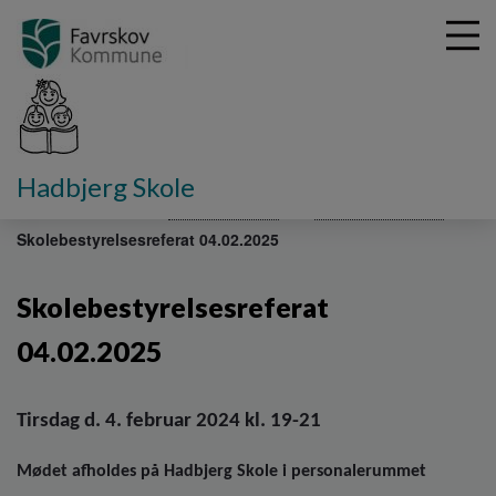
G
Hadbjerg Skole
å
Fakta om skolen
Skolebestyrelse
Referater 2024-25
t
Skolebestyrelsesreferat 04.02.2025
i
l
h
Skolebestyrelsesreferat
o
v
04.02.2025
e
d
i
Tirsdag d. 4. februar 2024 kl. 19-21
n
d
Mødet afholdes på Hadbjerg Skole i personalerummet
h