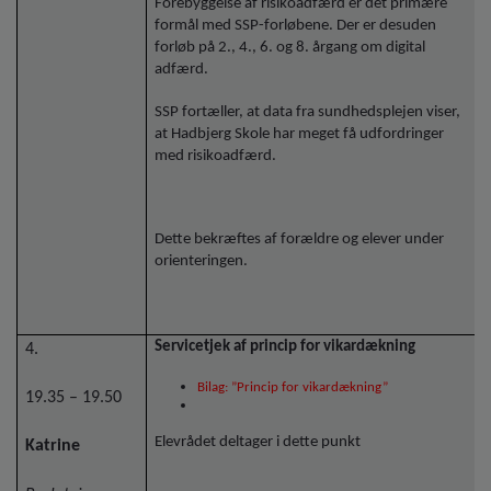
Forebyggelse af risikoadfærd er det primære
formål med SSP-forløbene. Der er desuden
forløb på 2., 4., 6. og 8. årgang om digital
adfærd.
SSP fortæller, at data fra sundhedsplejen viser,
at Hadbjerg Skole har meget få udfordringer
med risikoadfærd.
Dette bekræftes af forældre og elever under
orienteringen.
Servicetjek af princip for vikardækning
4.
Bilag: ”Princip for vikardækning”
19.35 – 19.50
Elevrådet deltager i dette punkt
Katrine