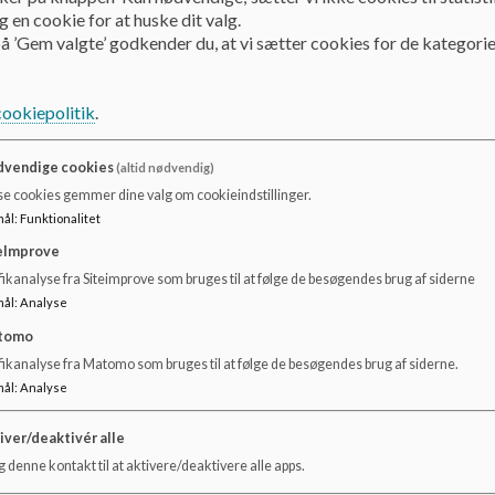
 en cookie for at huske dit valg.
Vi bruger det digitale indkrydsningssystem i Aula. Det er 
å ’Gem valgte’ godkender du, at vi sætter cookies for de kategorie
morgenen. I Aula kan I som forældre melde jeres barn sy
SFO besked om ferie m.m.
cookiepolitik
.
Det er vigtigt, at I hjælper jeres barn med at huske at kry
vendige cookies
(altid nødvendig)
Åbningstider i ferier:
se cookies gemmer dine valg om cookieindstillinger.
mål
:
Funktionalitet
SFO holder åbent kl. 6.30-17.00 på skolefridage (fredag 
eImprove
Der er i Favrskov Kommune vedtaget et antal dage hvor de
ikanalyse fra Siteimprove som bruges til at følge de besøgendes brug af siderne
mål
:
Analyse
Den 3., 4. og 5. uge af skolernes sommerferie.
tomo
Fredagen efter Kr. Himmelfartsdag.
fikanalyse fra Matomo som bruges til at følge de besøgendes brug af siderne.
Grundlovsdag.
mål
:
Analyse
Dagene mellem jul og nytår.
På disse dage tilbydes kun feriepasning i én af området
iver/deaktivér alle
 denne kontakt til at aktivere/deaktivere alle apps.