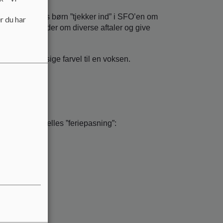
i Aula, at jeres børn ”tjekker ind” i SFO’en om
r du har
g, give beskeder om diverse aftaler og give
dse sig ud og sige farvel til en voksen.
16.30).
r tilbydes fælles ”feriepasning”:
s SFO´er.