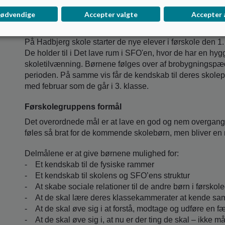
Førskolen
nødvendige
Accepter valgte
Accepter 
Rammer
På Hadbjerg skole starter de nye elever i førskole den 1. 
De holder til i Det lave rum i SFO'en, hvor de har en hy
skoletilvænning. Børnene følges over af brobygningspæd
perioden. På samme vis får de kendskab til deres skolep
med februar som de går i 3. klasse.
Førskolegruppens formål
Det overordnede mål er at lave en god og nem overgang f
føles så brat for de kommende skolebørn, men bliver en m
Delmålene er at give børnene mulighed for:
- Et kendskab til de fysiske rammer
- Et kendskab til skolens og SFO’ens struktur
- At skabe sociale relationer til de andre børn i førsko
- At de skal lære deres klassekammerater at kende sam
- At de skal øve sig i at forstå, modtage og udføre en f
- At de skal øve sig i, at nu er der ting de skal – ikke m