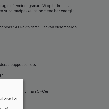
ragte eftermiddagsmad. Vi opfordrer til, at
r en sund madpakke, så børnene har energi til
neds SFO-aktiviteter. Det kan eksempelvis
dcrat, puppet palls o.l.
en.
jteture o.l.
 de aktiviteter vi har i SFOen
il brug for
k – vi