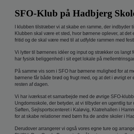
SFO-Klub på Hadbjerg Skol
I klubben tilstræber vi at skabe en ramme, der indbyder t
Klubben skal være et sted, hvor børnene oplever, at det
fritid og de skal være med til at udfylde rammen med fest
Vi lytter til børnenes idéer og input og strækker os langt
har fysisk beliggenhed i sit eget lokale på mellemtrinsg
På samme vis som i SFO har børnene mulighed for at med
børnene får både brød og frugt med, og at det i øvrigt e
resten af dagen.
Vi har iværksat et samarbejde med de øvrige SFO-klub
Ungdomsskole, der betyder, at vi tilbyder en ugentlig tur
Søften, Sejlsportscenteret i Kaløvig, Klatrehallen i Ha
for at skabe relationer med børn fra de andre skoler i Ha
Derudover arrangerer vi også vores egne ture og arran