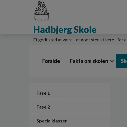
G
å
t
i
Hadbjerg Skole
l
h
o
Et godt sted at være - et godt sted at lære - for a
v
e
d
Forside
Fakta om skolen
Sk
i
n
d
h
o
l
Fase 1
d
e
Fase 2
t
Specialklasser