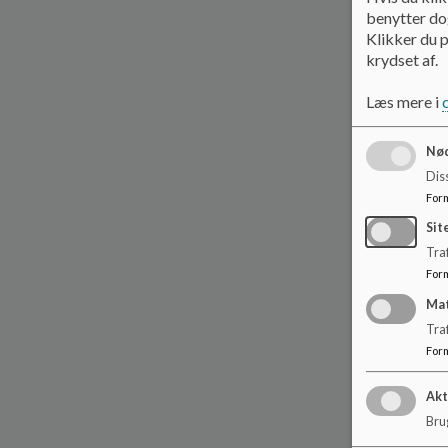
benytter dog
Klikker du p
krydset af.
Læs mere i
Nød
Dis
For
Sit
Traf
For
Ma
Tra
For
Akt
Brug