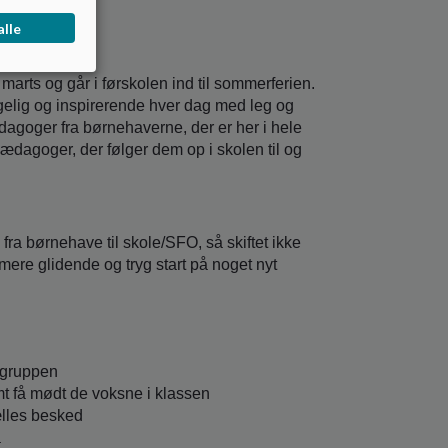
alle
marts og går i førskolen ind til sommerferien.
ggelig og inspirerende hver dag med leg og
agoger fra børnehaverne, der er her i hele
ædagoger, der følger dem op i skolen til og
ra børnehave til skole/SFO, så skiftet ikke
ere glidende og tryg start på noget nyt
legruppen
t få mødt de voksne i klassen
ælles besked
å