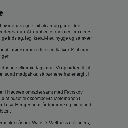
e
il børnenes egne initiativer og gode ideer.
 er deres klub. At klubben er rammen om deres
lige indslag, leg, kreativitet, hygge og samvær.
 for at imødekomme deres initiativer. Klubben
angen.
bringe eftermiddagsmad. Vi opfordrer til, at
r en sund madpakke, så børnene har energi til
ber i Hadsten området samt med Favrskov
 ud af huset til eksempelvis Motorbanen i
mmel osv. Herigennem får børnene rig mulighed
dsten.
gementer såsom: Water & Wellness i Randers,