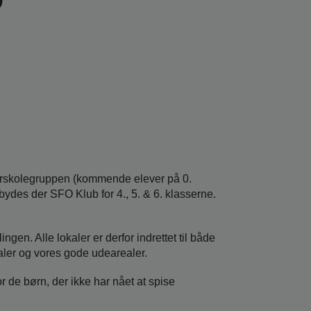
O
t førskolegruppen (kommende elever på 0.
ydes der SFO Klub for 4., 5. & 6. klasserne.
gen. Alle lokaler er derfor indrettet til både
kaler og vores gode udearealer.
 de børn, der ikke har nået at spise