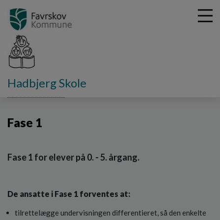
G
Hadbjerg Skole
å
Skolens afdelinger
Fase 1
t
i
Fase 1
l
h
o
v
Fase 1 for elever på 0. - 5. årgang.
e
d
i
n
De ansatte i Fase 1 forventes at:
d
tilrettelægge undervisningen differentieret, så den enkelte
h