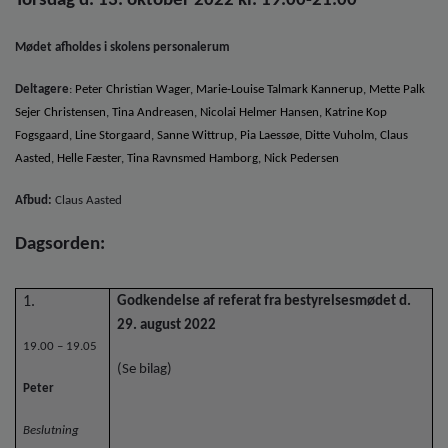
Torsdag d. 13. oktober 2022
kl. 19.00-21.00
o
l
d
Mødet afholdes i skolens personalerum
e
t
Deltagere
:
Peter Christian Wager, Marie-Louise Talmark Kannerup, Mette Palk
Sejer Christensen,
Tina Andreasen, Nicolai Helmer Hansen,
Katrine Kop
Fogsgaard, Line Storgaard, Sanne Wittrup, Pia Laessøe, Ditte Vuholm, Claus
Aasted, Helle Fæster, Tina Ravnsmed Hamborg, Nick Pedersen
Afbud:
Claus Aasted
Dagsorden:
1.
Godkendelse af referat fra bestyrelsesmødet d.
29. august 2022
19.00 – 19.05
(Se bilag)
Peter
Beslutning