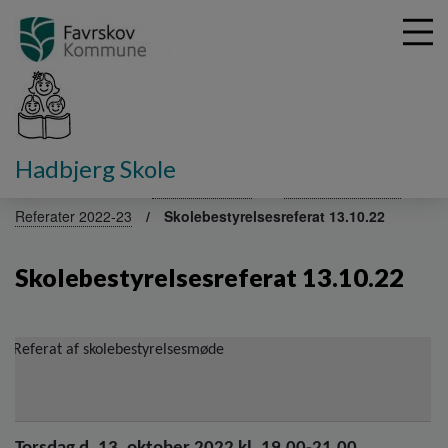
G
Hadbjerg Skole
å
Fakta om skolen
Skolebestyrelse
Referater 2023-24
t
Referater 2022-23
Skolebestyrelsesreferat 13.10.22
i
l
h
Skolebestyrelsesreferat 13.10.22
o
v
e
d
Referat af skolebestyrelsesmøde
i
n
d
h