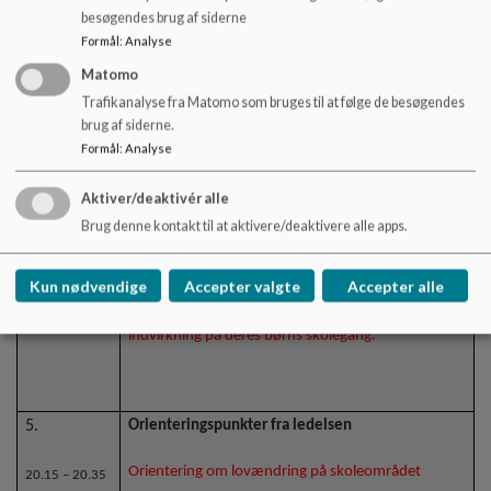
der ses i vedhæftede forslag til årshjul.
Beslutning
besøgendes brug af siderne
Formål
:
Analyse
Matomo
De valgte temadrøftelser:
Trafikanalyse fra Matomo som bruges til at følge de besøgendes
brug af siderne.
Undervisning udenfor
Formål
:
Analyse
Trivsel
Kommunikation
Aktiver/deaktivér alle
Mellemformer/pusterummet
SFO/klub
Brug denne kontakt til at aktivere/deaktivere alle apps.
Kun nødvendige
Accepter valgte
Accepter alle
Helle og Peter vil i januar samle op på forældrenes
indvirkning på deres børns skolegang.
5.
Orienteringspunkter fra ledelsen
Orientering om lovændring på skoleområdet
20.15 – 20.35