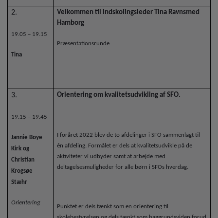
2.
Velkommen til indskolingsleder Tina Ravnsmed
Hamborg
19.05 – 19.15
Præsentationsrunde
Tina
3.
Orientering om kvalitetsudvikling af SFO.
19.15 – 19.45
I foråret 2022 blev de to afdelinger i SFO sammenlagt til
Jannie Boye
én afdeling. Formålet er dels at kvalitetsudvikle på de
Kirk og
aktiviteter vi udbyder samt at arbejde med
Christian
deltagelsesmuligheder for alle børn i SFOs hverdag.
Krogsøe
Stæhr
Orientering
Punktet er dels tænkt som en orientering til
skolebestyrelsen og dels tænkt som baggrundsviden forud