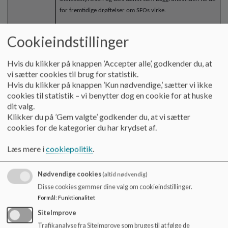
for fremtidige drøftelser om SFOs virke.
Cookieindstillinger
Fremlægges af Christian Krogsøe Stæhr samt faglig
Hvis du klikker på knappen ’Accepter alle’, godkender du, at
ressourceperson Jannie Boye Kirk.
vi sætter cookies til brug for statistik.
Hvis du klikker på knappen ’Kun nødvendige,’ sætter vi ikke
cookies til statistik – vi benytter dog en cookie for at huske
dit valg.
Se vedhæftede slides fra præsentationen.
Klikker du på ’Gem valgte’ godkender du, at vi sætter
cookies for de kategorier du har krydset af.
Læs mere i
cookiepolitik
.
4.
Fastlæggelse af årshjul for 2020-22.
Nødvendige cookies
(altid nødvendig)
Disse cookies gemmer dine valg om cookieindstillinger.
19.45 – 20.15
Formål
:
Funktionalitet
Bestyrelsen skal vælge 6 temadrøftelser til de
Peter og Nick
SiteImprove
næste 2 år, ud fra resultaterne af afstemningen,
Trafikanalyse fra Siteimprove som bruges til at følge de