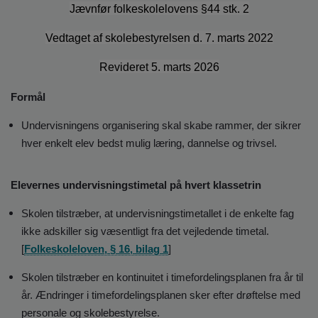
o
Jævnfør folkeskolelovens §44 stk. 2
l
d
Vedtaget af skolebestyrelsen d. 7. marts 2022
e
t
Revideret 5. marts 2026
Formål
Undervisningens organisering skal skabe rammer, der sikrer
hver enkelt elev bedst mulig læring, dannelse og trivsel.
Elevernes undervisningstimetal på hvert klassetrin
Skolen tilstræber, at undervisningstimetallet i de enkelte fag
ikke adskiller sig væsentligt fra det vejledende timetal.
[
Folkeskoleloven, § 16, bilag 1
]
Skolen tilstræber en kontinuitet i timefordelingsplanen fra år til
år. Ændringer i timefordelingsplanen sker efter drøftelse med
personale og skolebestyrelse.