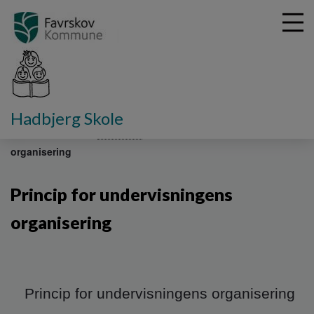
G
Hadbjerg Skole
å
Værdigrundlag
Principper
Princip for undervisningens
t
organisering
i
l
h
Princip for undervisningens
o
v
organisering
e
d
i
n
d
Princip for undervisningens organisering
h