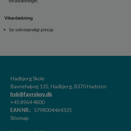
forudsætninger.
Vikardækning
Se selvstændigt princip
Hadbjerg Skole
Bavnehøjvej 135, Hadbjerg, 8370 Hadsten
hsk@favrskov.dk
+45 8964 4800
EAN NR.
5798004464335
Sitemap