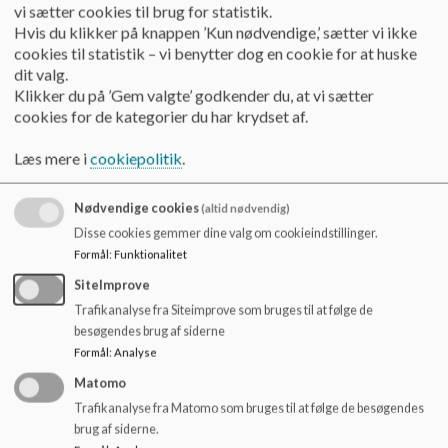
vi sætter cookies til brug for statistik.
tilstræbes der derfor at:
Hvis du klikker på knappen ’Kun nødvendige,’ sætter vi ikke
cookies til statistik – vi benytter dog en cookie for at huske
Boglige og praktisk-musiske fag fordeles over ugen.
dit valg.
Klikker du på ’Gem valgte’ godkender du, at vi sætter
Klasselærer-teamet har daglig kontakt med deres klasse –
cookies for de kategorier du har krydset af.
især i indskoling og mellemtrin
Læs mere i
cookiepolitik
.
Undervisningen starter kl. 7.50 i alle klasser alle dage
Nødvendige cookies
(altid nødvendig)
Skoledagen planlægges under hensyntagen til elevernes
Disse cookies gemmer dine valg om cookieindstillinger.
behov for pauser og tid til at spise.
Formål
:
Funktionalitet
Skolen tilstræber, at skemaet og evt. skemaændringer er
SiteImprove
kendt af elever, forældre, skolens medarbejdere, ledelse og
Trafikanalyse fra Siteimprove som bruges til at følge de
besøgendes brug af siderne
relevante samarbejdspartnere.
Formål
:
Analyse
Skolen tilstræber, at skoledagen planlægges, så der er
Matomo
mulighed for aktivitetsbaseret undervisning, ekskursioner og
Trafikanalyse fra Matomo som bruges til at følge de besøgendes
samarbejde med eksterne parter.
brug af siderne.