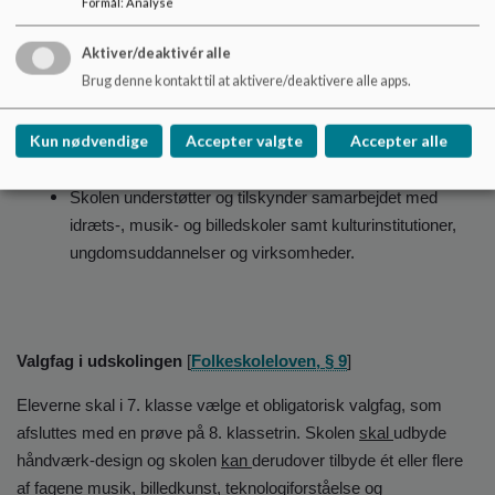
Formål
:
Analyse
Aktiver/deaktivér alle
Brug denne kontakt til at aktivere/deaktivere alle apps.
Samarbejder efter § 3, stk. 4, 1. pkt.” (Den åbne skole)
Skolen følger Favrskov Kommunes årsplan for ”Åben
Kun nødvendige
Accepter valgte
Accepter alle
Skole”
Skolen understøtter og tilskynder samarbejdet med
idræts-, musik- og billedskoler samt kulturinstitutioner,
ungdomsuddannelser og virksomheder.
Valgfag i udskolingen
[
Folkeskoleloven, § 9
]
Eleverne skal i 7. klasse vælge et obligatorisk valgfag, som
afsluttes med en prøve på 8. klassetrin. Skolen
skal
udbyde
håndværk-design og skolen
kan
derudover tilbyde ét eller flere
af fagene musik, billedkunst, teknologiforståelse og