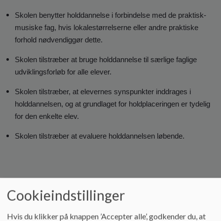
Skolen benytter holddannelse i forbindelse med de praktisk-
musiske fag, hvis lokalestørrelserne eller andre praktiske
forhold nødvendiggør dette.
Skolen tilstræber at bruge holddannelse til særlige faglige
udviklingsforløb for alle elever.
Skolen tilstræber, at elevernes synspunkter inddrages i
holddannelsen, og at grundlaget for holdplaceringen er tydelig
for den enkelte elev.
Skolen tilstræber at evaluere holddannelsen løbende.
Skemalægning
Cookieindstillinger
Skemalægningen har som mål at sikre eleverne en både
Hvis du klikker på knappen ’Accepter alle’, godkender du, at
sammenhængende og varieret skoledag. I grundskemaet