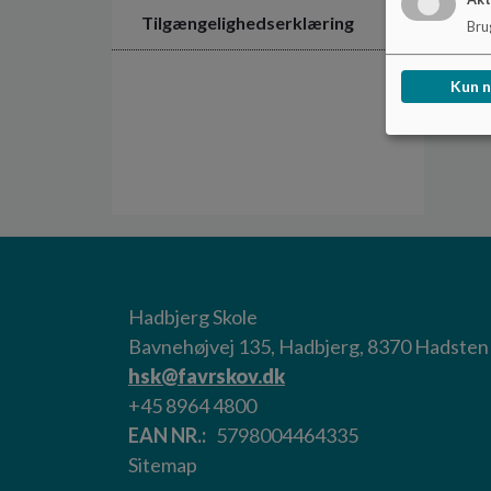
Tilgængelighedserklæring
Brug
Kun 
Hadbjerg Skole
Bavnehøjvej 135, Hadbjerg, 8370 Hadsten
hsk@favrskov.dk
+45 8964 4800
EAN NR.
5798004464335
Sitemap