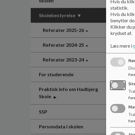
skolen
Hvis du klik
statistik.
Hvis du klik
Skolebestyrelse
benytter dog
Klikker du p
Referater 2025-26
krydset af.
Referater 2024-25
Læs mere i
Referater 2023-24
Nød
Dis
For studerende
For
Sit
Praktisk info om Hadbjerg
Traf
Skole
For
Ma
SSP
Tra
For
Persondata i skolen
Akt