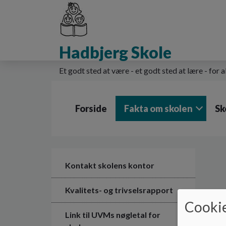
G
å
t
i
Hadbjerg Skole
l
h
o
Et godt sted at være - et godt sted at lære - for a
v
e
d
Forside
Fakta om skolen
Sk
i
n
d
h
o
l
Kontakt skolens kontor
d
e
Kvalitets- og trivselsrapport
t
Cookie
Link til UVMs nøgletal for