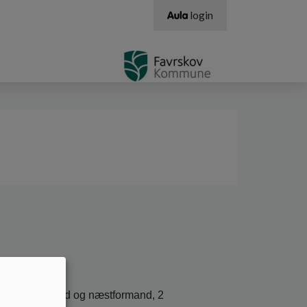
login
erunder formand og næstformand, 2