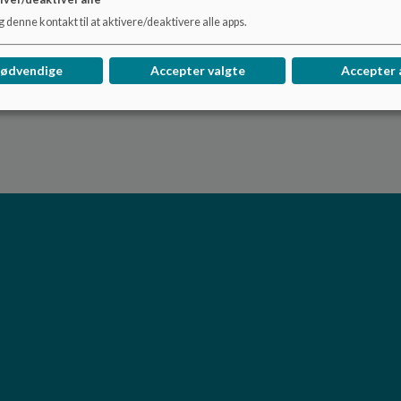
 denne kontakt til at aktivere/deaktivere alle apps.
nødvendige
Accepter valgte
Accepter 