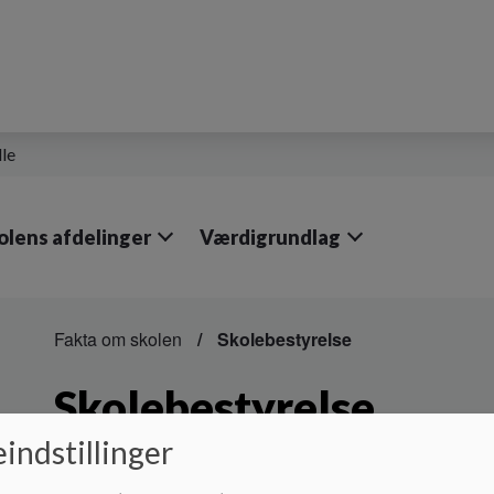
lle
olens afdelinger
Værdigrundlag
Fakta om skolen
Skolebestyrelse
Skolebestyrelse
indstillinger
Skolebestyrelsen består af 7 forældrerepræsentanter h