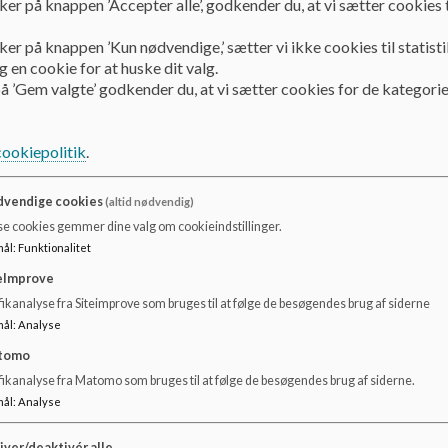
ker på knappen ’Accepter alle’, godkender du, at vi sætter cookies t
personalerepræsentanter og skolens ledelse.
Bestyrelsen er består fra 1. august 2026 af:
ker på knappen ’Kun nødvendige,’ sætter vi ikke cookies til statisti
 en cookie for at huske dit valg.
Josepha Harms Axelsen, Forældrerepræsentant
å ’Gem valgte’ godkender du, at vi sætter cookies for de kategorie
Line Storgaard, Forældrerepræsentant
Enja
, Forældrerepræsentant
cookiepolitik
.
Bruno Borup Nielsen, Forældrerepræsentant
Mette Møller Poulsen, Forældrerepræsentant
Lisbeth Møller Rasmussen, Forældrerepræsentant
vendige cookies
(altid nødvendig)
Stine Lynggaard Mikkelsen,
Forældrerepræsentant
se cookies gemmer dine valg om cookieindstillinger.
Sasja Myrup Høgh, Personalerepræsentant
mål
:
Funktionalitet
Katja Adamsen, Personalerepræsentant
eImprove
Frederik Stengaard, Udskolingsleder
ikanalyse fra Siteimprove som bruges til at følge de besøgendes brug af siderne
Ulla Jul Madsen, Viceskoleleder
mål
:
Analyse
Nick Pedersen, Skoleleder
tomo
Suppleanter
fikanalyse fra Matomo som bruges til at følge de besøgendes brug af siderne.
mål
:
Analyse
Tanni Rasmussen
iver/deaktivér alle