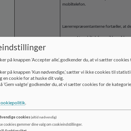
mobiltelefon.
Lærerrepræsentanterne fortæller, at der
At mobiltelefonen ikke må benyt
svært at håndhæve, da mange el
indstillinger
telefonen. Det er særligt de æ
skolen før 7.30
ker på knappen ’Accepter alle’, godkender du, at vi sætter cookies t
De ældste elever accepterer at a
er sværere for eleverne i de yng
ker på knappen ’Kun nødvendige,’ sætter vi ikke cookies til statisti
vendes til reglerne.
 en cookie for at huske dit valg.
å ’Gem valgte’ godkender du, at vi sætter cookies for de kategorie
cookiepolitik
.
Generelt er vurderingen, at mobilpolitik
meget udstrakt grad naturligt følger re
vendige cookies
(altid nødvendig)
se cookies gemmer dine valg om cookieindstillinger.
mål
:
Funktionalitet