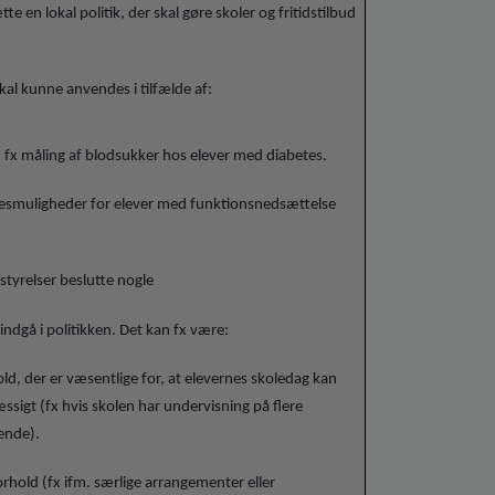
tte en lokal politik, der skal gøre skoler og fritidstilbud
kal kunne anvendes i tilfælde af:
x måling af blodsukker hos elever med diabetes.
sesmuligheder for elever med funktionsnedsættelse
styrelser beslutte nogle
 indgå i politikken. Det kan fx være:
old, der er væsentlige for, at elevernes skoledag kan
sigt (fx hvis skolen har undervisning på flere
nende).
orhold (fx ifm. særlige arrangementer eller