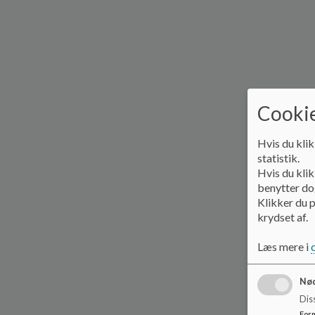
Cookie
Hvis du klik
statistik.
Hvis du klik
benytter dog
Klikker du p
krydset af.
Læs mere i
Nød
Dis
For