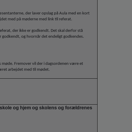
ræsentanterne, der laver opslag på Aula med en kort
jdet med på møderne med link til referat.
 referat, der ikke er godkendt. Det skal derfor stå
e er godkendt, og hvornår det endeligt godkendes.
ns møde. Fremover vil der i dagsordenen være et
været arbejdet med til mødet.
 skole og hjem og skolens og forældrenes