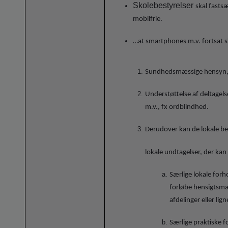
Skolebestyrelser
skal fastsæ
mobilfrie.
…at smartphones m.v. fortsat s
Sundhedsmæssige hensyn, f
Understøttelse af deltagel
m.v., fx ordblindhed.
Derudover kan de lokale be
lokale undtagelser, der kan
Særlige lokale forh
forløbe hensigtsmæs
afdelinger eller lig
Særlige praktiske f