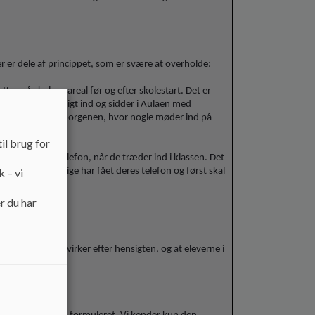
 er dele af princippet, som er svære at overholde:
tes på skolens areal før og efter skolestart. Det er
ever møde tidligt ind og sidder i Aulaen med
ldste elever om morgenen, hvor nogle møder ind på
il brug for
flevere deres telefon, når de træder ind i klassen. Det
re klasser, som lige har fået deres telefon og først skal
k – vi
r du har
ken og reglerne virker efter hensigten, og at eleverne i
glerne.