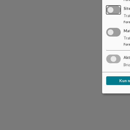
Sit
Traf
For
Ma
Tra
For
Akt
Brug
Kun 