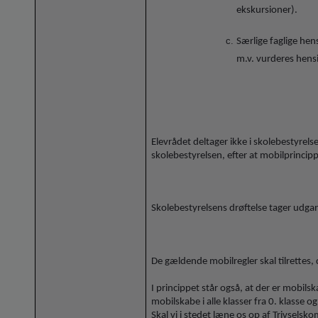
ekskursioner).
Særlige faglige he
m.v. vurderes hensi
Elevrådet deltager ikke i skolebestyrels
skolebestyrelsen, efter at mobilprincip
Skolebestyrelsens drøftelse tager udgan
De gældende mobilregler skal tilrettes, 
I princippet står også, at der er mobilsk
mobilskabe i alle klasser fra 0. klasse o
Skal vi i stedet læne os op af Trivselsk