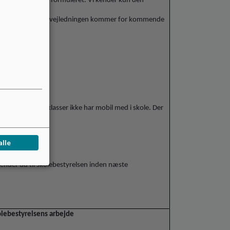
ud er endnu ikke formuleret. Vi kender kun den
i dagsordenen.
ens drøftelser. Når vejledningen kommer for kommende
inger.
rives.
klasselokaler.
skoletiden”
nene i de yngste klasser ikke har mobil med i skole. Der
isningen.
twatch.
alle
 sender ud til skolebestyrelsen inden næste
lebestyrelsens arbejde