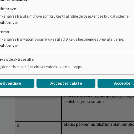
Lovgivning og vejledning for mobilforb
politikse aftale, som er formuleret her 
eImprove
Princip og regler redigeres ud fra dag
ikanalyse fra Siteimprove som bruges til at følge de besøgendes brug af siderne
skoleår, så foretager vi yderligere juster
mål
:
Analyse
Indskoling og mellemtrin samsk
tomo
fikanalyse fra Matomo som bruges til at følge de besøgendes brug af siderne.
Der sættes mobilskabe op i alle 
mål
:
Analyse
”Til og fra skole” ændres til ”i 
iver/deaktivér alle
En kraftig anbefaling af, at bør
 denne kontakt til at aktivere/deaktivere alle apps.
skal ikke bruges mobil i underv
En skærpelse i brugen af smar
nødvendige
Accepter valgte
Accepter 
Ledelsen reviderer princip og regler og
skolebestyrelsesmøde.
Status på kommunikationsplan om sko
2.