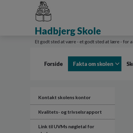
G
å
t
i
Hadbjerg Skole
l
h
o
Et godt sted at være - et godt sted at lære - for a
v
e
d
Forside
Fakta om skolen
Sk
i
n
d
h
o
l
Kontakt skolens kontor
d
e
Kvalitets- og trivselsrapport
t
Link til UVMs nøgletal for