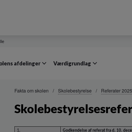
lle
olens afdelinger
Værdigrundlag
Fakta om skolen
Skolebestyrelse
Referater 202
Skolebestyrelsesrefer
1.
Godkendelse af referat fra d. 10. dec