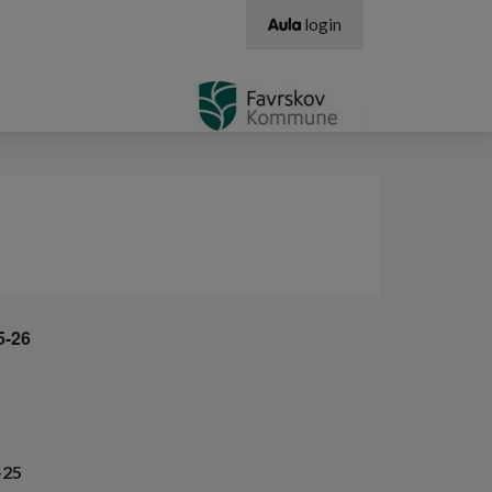
login
5-26
-25