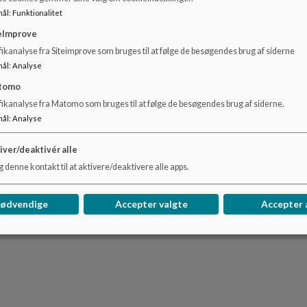
mål
:
Funktionalitet
eImprove
ikanalyse fra Siteimprove som bruges til at følge de besøgendes brug af siderne
mål
:
Analyse
tomo
fikanalyse fra Matomo som bruges til at følge de besøgendes brug af siderne.
mål
:
Analyse
iver/deaktivér alle
 denne kontakt til at aktivere/deaktivere alle apps.
nødvendige
Accepter valgte
Accepter 