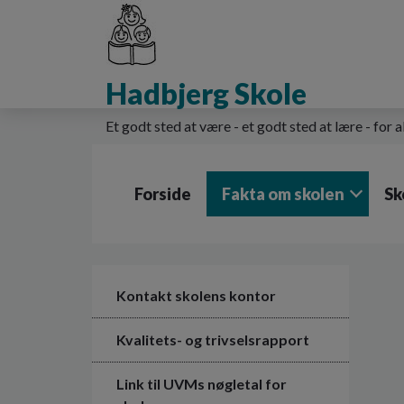
G
å
t
i
Hadbjerg Skole
l
h
o
Et godt sted at være - et godt sted at lære - for a
v
e
d
Forside
Fakta om skolen
Sk
i
n
d
h
o
l
Kontakt skolens kontor
d
e
Kvalitets- og trivselsrapport
t
Link til UVMs nøgletal for