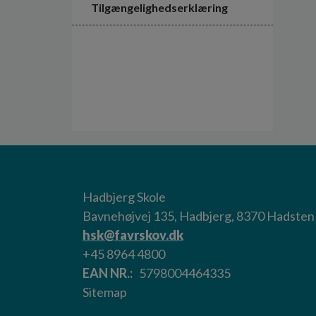
Tilgængelighedserklæring
Hadbjerg Skole
Bavnehøjvej 135, Hadbjerg, 8370 Hadsten
hsk@favrskov.dk
+45 8964 4800
EAN NR.
5798004464335
Sitemap