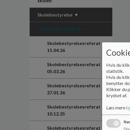
skolen
Skolebestyrelse
Referater 2025-26
Skolebestyrelsesreferat
15.04.26
Cookie
Skolebestyrelsesreferat
Hvis du klik
statistik.
05.03.26
Hvis du klik
benytter dog
Skolebestyrelsesreferat
Klikker du p
27.01.26
krydset af.
Skolebestyrelsesreferat
Læs mere i
10.12.25
Nød
Skolebestyrelsesreferat
Dis