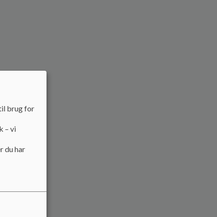
il brug for
k – vi
r du har