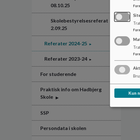
08.10.25
For
Sit
Skolebestyrelsesreferat
Traf
2.09.25
For
Ma
Referater 2024-25
Tra
For
Referater 2023-24
Akt
For studerende
Brug
Praktisk info om Hadbjerg
Kun 
Skole
SSP
Persondata i skolen