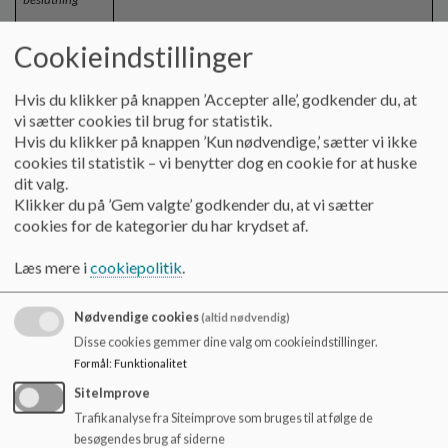
beslutning
Skolens faglokaler i billedkunst og
Cookieindstillinger
Håndværk/design (HDS) er meget små, hvilket
udfordrer økonomi, pædagogik og arbejdsmiljø.
Hvis du klikker på knappen ’Accepter alle’, godkender du, at
Skolens MED-udvalg ønsker at søge kommunale
vi sætter cookies til brug for statistik.
midler til en udvidelse. Skolen har søgt om midler
Hvis du klikker på knappen ’Kun nødvendige,’ sætter vi ikke
de sidste 3 år uden held. Bestyrelsen skal forholde
cookies til statistik – vi benytter dog en cookie for at huske
sig til, om vi ønsker at søge igen i budget 2024.
dit valg.
Klikker du på ’Gem valgte’ godkender du, at vi sætter
cookies for de kategorier du har krydset af.
Beslutning om at genansøge om udvidelse af HDS-
Læs mere i
cookiepolitik
.
og billedkunstlokaler.
Nødvendige cookies
(altid nødvendig)
Disse cookies gemmer dine valg om cookieindstillinger.
Pause
Indlagt snack
Formål
:
Funktionalitet
SiteImprove
20.25 – 20.40
Trafikanalyse fra Siteimprove som bruges til at følge de
besøgendes brug af siderne