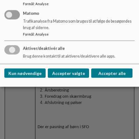
Formål
:
Analyse
6.
Planlægning af årsmødet d. 25. maj
Matomo
Trafikanalyse fra Matomo som bruges til at følge de besøgendes
20.40 – 21.00
brug af siderne.
Formål
:
Analyse
Peter
Tidsrum 17.00-18.30
Aktiver/deaktivér alle
Drøftelse og
Brug denne kontakt til at aktivere/deaktivere alle apps.
beslutning
Forslag til dagsorden:
Kun nødvendige
Accepter valgte
Accepter alle
Velkomst
Årsberetning
Foredrag om skærmbrug
Afslutning og pølser
Der er pasning af børn i SFO