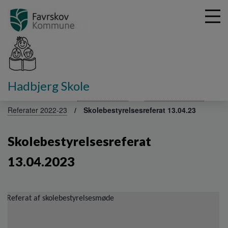
G
Hadbjerg Skole
å
Fakta om skolen
Skolebestyrelse
Referater 2023-24
t
Referater 2022-23
Skolebestyrelsesreferat 13.04.23
i
l
h
Skolebestyrelsesreferat
o
v
13.04.2023
e
d
i
Referat af skolebestyrelsesmøde
n
d
h