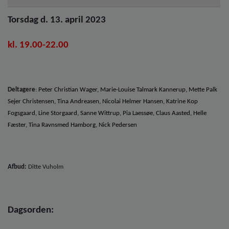
o
l
Torsdag d. 13. april 2023
d
e
kl. 19.00-22.00
t
Deltagere
:
Peter Christian Wager, Marie-Louise Talmark Kannerup, Mette Palk
Sejer Christensen,
Tina Andreasen, Nicolai Helmer Hansen,
Katrine Kop
Fogsgaard, Line Storgaard, Sanne Wittrup, Pia Laessøe, Claus Aasted, Helle
Fæster, Tina Ravnsmed Hamborg, Nick Pedersen
Afbud:
Ditte Vuholm
Dagsorden: