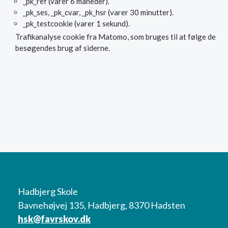
_pk_ref (varer 6 måneder).
_pk_ses, _pk_cvar, _pk_hsr (varer 30 minutter).
_pk_testcookie (varer 1 sekund).
Trafikanalyse cookie fra Matomo, som bruges til at følge de
besøgendes brug af siderne.
Hadbjerg Skole
Bavnehøjvej 135, Hadbjerg, 8370 Hadsten
hsk@favrskov.dk