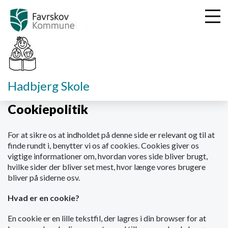
G
Hadbjerg Skole
å
t
Cookiepolitik
i
l
For at sikre os at indholdet på denne side er relevant og til at
h
finde rundt i, benytter vi os af cookies. Cookies giver os
o
vigtige informationer om, hvordan vores side bliver brugt,
v
hvilke sider der bliver set mest, hvor længe vores brugere
e
bliver på siderne osv.
d
i
Hvad er en cookie?
n
d
En cookie er en lille tekstfil, der lagres i din browser for at
h