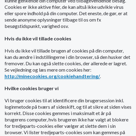
kunne genkende din computer ved tilbagevendende besøg.
o
Cookies er ikke aktive filer, de kan altså ikke udvikle virus
l
eller spore indhold på din computer. Det eneste, de gør, er at
d
sende anonyme oplysninger tilbage til os om fx
e
besøgstidspunkt, varighed osv.
t
Hvis du ikke vil tillade cookies
Hvis du ikke vil tillade brugen af cookies på din computer,
kan du ændre i indstillingerne i din browser, så den husker det
fremover. Du kan også slette cookies, der allerede er lagret.
Se vejledning og læs mere om cookies her:
http://minecookies.org/cookiehandtering/
.
Hvilke cookies bruger vi
Vi bruger cookies til at identificere din brugersession inkl.
loginmetode på tværs af sideskift, og til at sikre at siden vises
korrekt. Disse cookies gemmes i maksimalt et år på
brugerens computer, hvis brugeren ikke har valgt at blokere
for tredjeparts-cookies eller vælger at slette dem i sin
browser. Vi lister tredjeparts-cookies som kan gemmes på