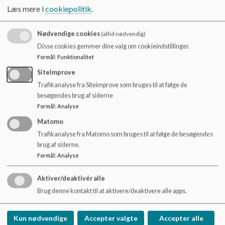
o
Læs mere i
cookiepolitik
.
Nick Pedersen, skoleleder og leder af 4. - 5. klassetrin og 36c
l
d
Ulla Jul Madsen, viceskoleleder og leder af 0. - 3. klassetrin,
Nødvendige cookies
(altid nødvendig)
e
03c, SFO og klub
t
Disse cookies gemmer dine valg om cookieindstillinger.
Formål
:
Funktionalitet
Frederik Stengaard, afdelingsleder og leder af 6. - 9. klasse og
79c
SiteImprove
Trafikanalyse fra Siteimprove som bruges til at følge de
Lene Bøcker, skolesekretær
besøgendes brug af siderne
Formål
:
Analyse
Ulla Nykvist, skolesekretær
Matomo
Trafikanalyse fra Matomo som bruges til at følge de besøgendes
brug af siderne.
Skolesundhedsplejerske Kristina Rohde kan kontaktes på tlf.
Formål
:
Analyse
51837172 eller mail krro@favrskov.dk
Aktiver/deaktivér alle
Brug denne kontakt til at aktivere/deaktivere alle apps.
Hadbjerg Skole
Kun nødvendige
Accepter valgte
Accepter alle