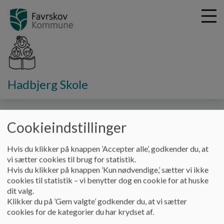
G
Hadbjerg Skole
å
Fakta om skolen
Kontakt skolens kontor
t
i
Kontakt skolens kontor
l
Cookieindstillinger
h
o
Hvis du klikker på knappen ’Accepter alle’, godkender du, at
v
vi sætter cookies til brug for statistik.
e
Hvis du klikker på knappen ’Kun nødvendige,’ sætter vi ikke
Kontoret kan kontaktes på tlf. 8964 4800 eller
d
cookies til statistik – vi benytter dog en cookie for at huske
hsk@favrskov.dk
i
dit valg.
n
Klikker du på ’Gem valgte’ godkender du, at vi sætter
og er åbent for personlig henvendelse på skoledage kl.
d
cookies for de kategorier du har krydset af.
7.45 - 15.00
h