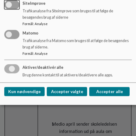
SiteImprove
Trafikanalyse fra Siteimprove som bruges til at følge de
besøgendes brug af siderne
Valgprocedure til årsmødet
5.
Formål
:
Analyse
Matomo
19.40 – 20.10
Trafikanalyse fra Matomo som bruges til at følge de besøgendes
I januar 2024 besluttede skolebestyrelsen, at
brug af siderne.
Nick
vi gerne ville give forældrene mulighed for
Formål
:
Analyse
Drøftelse og
at stemme, også selv om de ikke mødte op
beslutning
Aktiver/deaktivér alle
til årsmødet.
Brug denne kontakt til at aktivere/deaktivere alle apps.
Kun nødvendige
Accepter valgte
Accepter alle
Følgende valgprocedure forslås derfor til
bestyrelsesvalget i maj 2024:
Medio april sender skoleledelsen
information ud på aula om