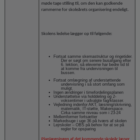
møde tage stilling til, om den kan godkende
rammerne for skoleårets organisering endeligt.
Skolens ledelse lægger op til følgende:
Fortsat samme skemastruktur og ringetider.
Der er søgt om senere busafgang efter
6. lektion, så eleverne har bedre tid til
at komme fra undervisningen til
bussen.
Fortsat omlægning af understøttende
undervisning i så stort omfang som
muligt.
Ingen ændringer i timefordelingsplanen
Understøttelse via holddeling og 2-
voksentimer i udvalgte fag/klasser.
Vejledning indenfor AKT, læsning/skrivning,
matematik, IT-støtte, Makerspace.
Cirka samme niveau som i 23-24
Mellemformer fortsætter
Markedsuge i uge 36 på tværs af skolen
Lejrskoler – OBS på behov for at se på
regler for opsparing
Planlægningen af det kommende skoleår læner