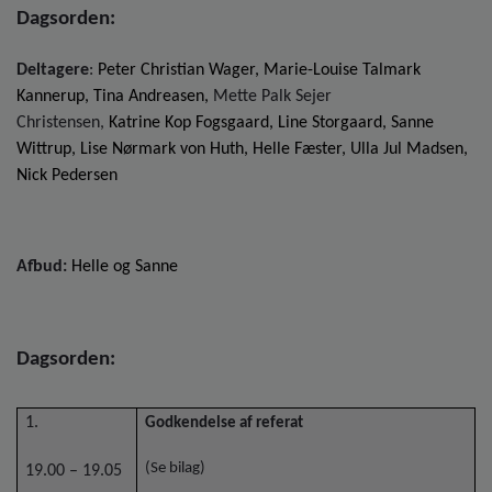
o
Dagsorden:
l
d
Deltagere
:
Peter Christian Wager, Marie-Louise Talmark
e
Kannerup,
Tina Andreasen,
Mette Palk Sejer
t
Christensen,
Katrine Kop Fogsgaard, Line Storgaard, Sanne
Wittrup, Lise Nørmark von Huth, Helle Fæster, Ulla Jul Madsen,
Nick Pedersen
Afbud:
Helle og Sanne
Dagsorden:
1.
Godkendelse af referat
(Se bilag)
19.00 – 19.05