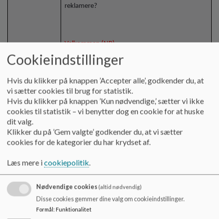
reklamere?
Velkommen (NP)
Cookieindstillinger
Indhold i årsberetningen
Hvis du klikker på knappen ’Accepter alle’, godkender du, at
Princip for lejrskole. Video-præsentation
vi sætter cookies til brug for statistik.
fra Berlinturen (Katrine)
Sociale medier (Marie-Louise)
Hvis du klikker på knappen ’Kun nødvendige,’ sætter vi ikke
Princip-arbejdet, bl.a. værdiregelsæt og
cookies til statistik – vi benytter dog en cookie for at huske
antimobbestrategi skal skolen have
dit valg.
(Line)
Klikker du på ’Gem valgte’ godkender du, at vi sætter
Fravær (Tina)
cookies for de kategorier du har krydset af.
Princip for klassedeling og -
sammenlægning (Peter)
Læs mere i
cookiepolitik
.
Nødvendige cookies
(altid nødvendig)
Disse cookies gemmer dine valg om cookieindstillinger.
NP sørger for, at der informeres på FB,
Formål
:
Funktionalitet
Instagram og Aula samt til børnehaverne.