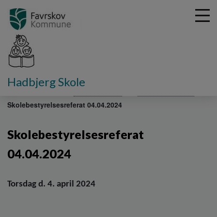
G
Hadbjerg Skole
å
Fakta om skolen
Skolebestyrelse
Referater 2023-24
t
Skolebestyrelsesreferat 04.04.2024
i
l
h
Skolebestyrelsesreferat
o
v
04.04.2024
e
d
i
Torsdag d. 4. april 2024
n
d
h