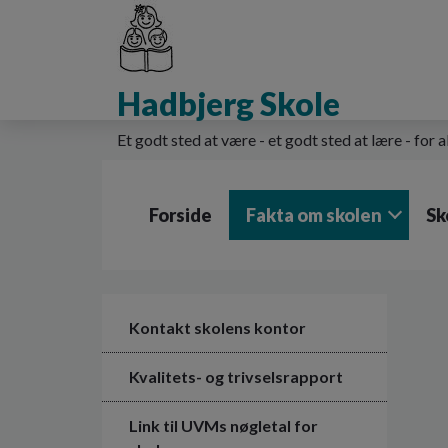
G
å
t
i
Hadbjerg Skole
l
h
o
Et godt sted at være - et godt sted at lære - for a
v
e
d
Forside
Fakta om skolen
Sk
i
n
d
h
o
l
Kontakt skolens kontor
d
e
Kvalitets- og trivselsrapport
t
Link til UVMs nøgletal for