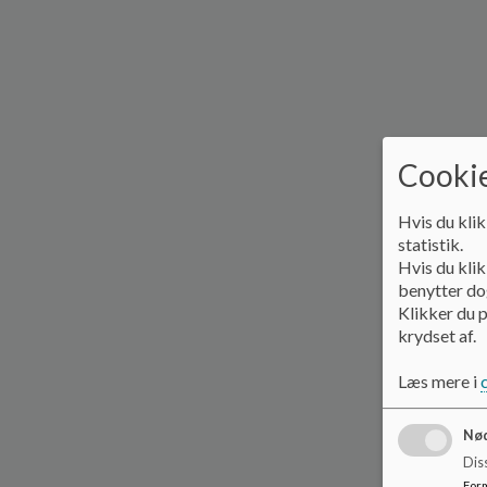
Cookie
Hvis du klik
statistik.
Hvis du klik
benytter dog
Klikker du p
krydset af.
Læs mere i
Nød
Dis
For