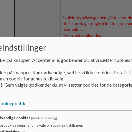
Skolebestyrelsen gennemgår de ændringer
skulle foretages nogle tekniske præciser
overholdes.
Princippet godkendes.
indstillinger
Retningslinjer for lejrskoler var at give f
ker på knappen ’Accepter alle’, godkender du, at vi sætter cookies t
indtjening til klassekassen.
Ideen er, at retningslinjerne revideres
ker på knappen ’Kun nødvendige,’ sætter vi ikke cookies til statisti
 en cookie for at huske dit valg.
Spørgsmål til retningslinjer:
å ’Gem valgte’ godkender du, at vi sætter cookies for de kategorie
De 1750,- skal de indeksregulere
Nick fortæller, at beløbet er
cookiepolitik
.
med 350,- pr. dag – altså 5 d
Forvirrende, at der tales om op
Katrine vil gennemgå dokument
vendige cookies
(altid nødvendig)
Et godt råd er ikke at tømme kon
penge til indkøb o. lign.
se cookies gemmer dine valg om cookieindstillinger.
Idekataloget er forslag, der ikke
mål
:
Funktionalitet