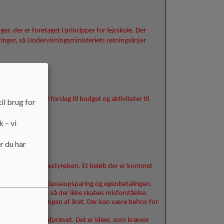
, der er foretaget i principper for lejrskole. Der
inger, så Undervisningsministeriets retningslinjer
lere detaljer med forslag til budget og aktiviteter til
il brug for
k – vi
r du har
s.
 besluttet i skolebestyrelsen. Et beløb der er kommet
age.
sparing om både klasseopsparing og egenbetalingen.
et og rette til, så der ikke skabes misforståelse.
toen helt i slutningen af året. Der kan være behov for
 nødvendigvis er afprøvet. Det er ideer, som kræver