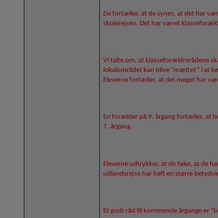
De fortæller, at de synes, at det har 
skolerejsen. Det har været klasseforæl
Vi talte om, at klasseforældrerådene skal
lokalområdet kan blive ”mættet” i at kø
Eleverne fortæller, at det meget har væ
En forælder på 9. årgang fortæller, at hu
7. årgang.
Eleverne udtrykker, at de føler, at de h
udlandsrejse har haft en større betydn
Et godt råd til kommende årgange er ”ba