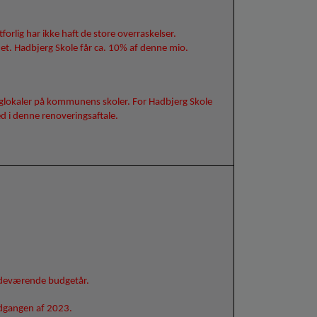
lig har ikke haft de store overraskelser.
ådet. Hadbjerg Skole får ca. 10% af denne mio.
 faglokaler på kommunens skoler. For Hadbjerg Skole
ed i denne renoveringsaftale.
ndeværende budgetår.
udgangen af 2023.