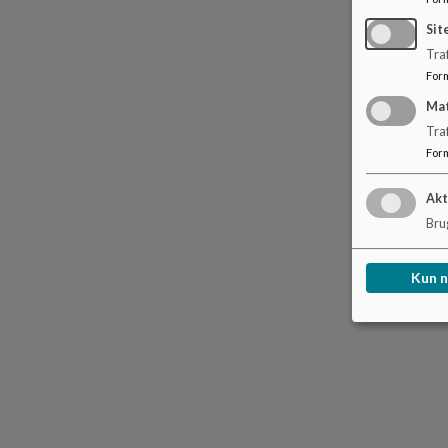
Sit
Traf
For
Ma
Tra
For
Akt
Brug
Kun 