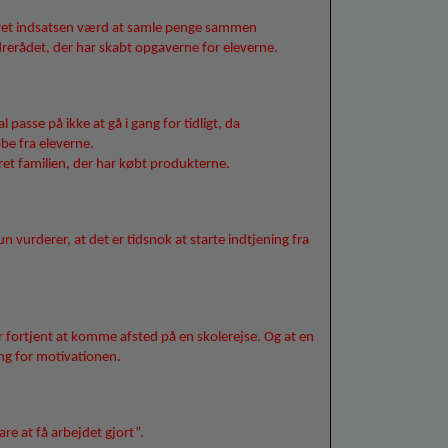
været indsatsen værd at samle penge sammen
drerådet, der har skabt opgaverne for eleverne.
 passe på ikke at gå i gang for tidligt, da
be fra eleverne.
ret familien, der har købt produkterne.
n vurderer, at det er tidsnok at starte indtjening fra
ar fortjent at komme afsted på en skolerejse. Og at en
ing for motivationen.
re at få arbejdet gjort”.