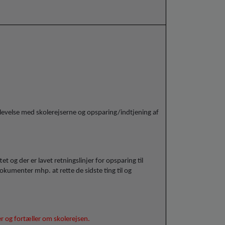
plevelse med skolerejserne og opsparing/indtjening af
ttet og der er lavet retningslinjer for opsparing til
kumenter mhp. at rette de sidste ting til og
r og fortæller om skolerejsen.