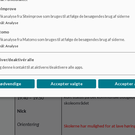
forældreopbakning.
eImprove
ikanalyse fra Siteimprove som bruges til at følge de besøgendes brug af siderne
mål
:
Analyse
Katrine og Nick har deltaget på forældr
og retningslinjer for lejrskole.
tomo
fikanalyse fra Matomo som bruges til at følge de besøgendes brug af siderne.
mål
:
Analyse
Vi drøfter opslag og beskeder fra foræld
iver/deaktivér alle
tovholder på de beskeder, der sendes o
 denne kontakt til at aktivere/deaktivere alle apps.
nødvendige
Accepter valgte
Accepter 
3.
Kommunalt budget
Kort status på det kommunale budgetfor
19.40 – 19.50
skoleområdet
Nick
Orientering
Skolerne har mulighed for at lave høri