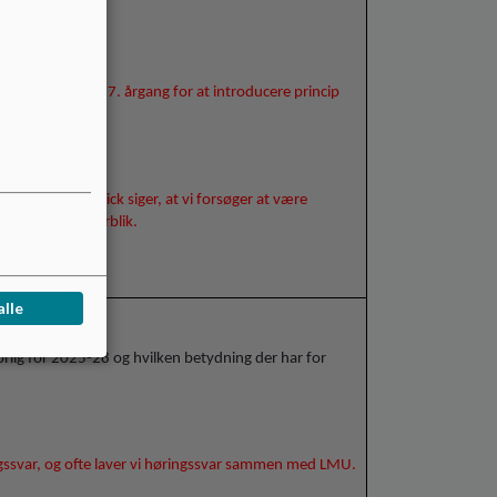
emødet på 6. og 7. årgang for at introducere princip
re om fx salg. Nick siger, at vi forsøger at være
g lægges på overblik.
alle
lig for 2025-28 og hvilken betydning der har for
ngssvar, og ofte laver vi høringssvar sammen med LMU.