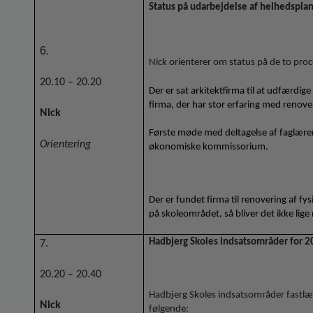
Status på udarbejdelse af helhedsplan
6
.
Nick orienterer om status på de to proc
20.10 – 20.20
Der er sat arkitektfirma til at udfærdig
firma, der har stor erfaring med renov
Nick
Første møde med deltagelse af faglærer
Orientering
økonomiske kommissorium.
Der er fundet firma til renovering af fy
på skoleområdet, så bliver det ikke lige
Hadbjerg Skoles indsatsområder for 
7.
20.20 – 20.40
Hadbjerg Skoles indsatsområder fastlæg
Nick
følgende: