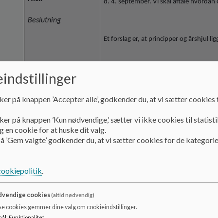
d. 4. september. Vi skal aftale hvorda
Beslutning
Et forslag er, at principper og årshjul 
indstillinger
Der er to fra skolebestyrelsen i samme v
ker på knappen ’Accepter alle’, godkender du, at vi sætter cookies t
Forslag til vagtplan
ker på knappen ’Kun nødvendige,’ sætter vi ikke cookies til statisti
 en cookie for at huske dit valg.
15.30-16.00: Mai og Marie Louise (KD
å ’Gem valgte’ godkender du, at vi sætter cookies for de kategorie
16.00-16.30: Mette og Thomas (KD og
cookiepolitik
.
16.30-17.00: Line (NP og FS)
17.00-17.30: Katrine (KD, NP og UM)
vendige cookies
(altid nødvendig)
se cookies gemmer dine valg om cookieindstillinger.
mål
:
Funktionalitet