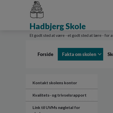
G
å
t
i
Hadbjerg Skole
l
h
o
Et godt sted at være - et godt sted at lære - for a
v
e
d
Forside
Fakta om skolen
Sk
i
n
d
h
o
l
Kontakt skolens kontor
d
e
Kvalitets- og trivselsrapport
t
Link til UVMs nøgletal for