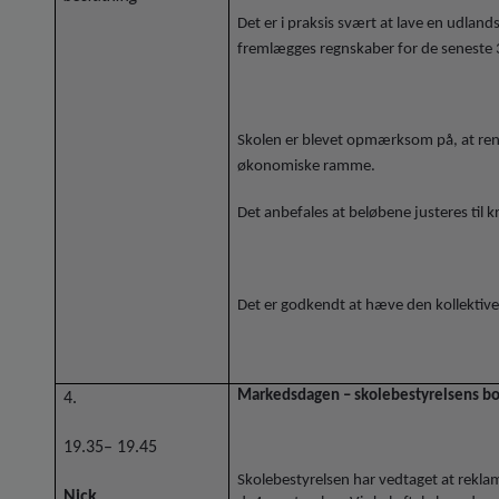
Det er i praksis svært at lave en udland
fremlægges regnskaber for de seneste 3 
Skolen er blevet opmærksom på, at ren s
økonomiske ramme.
Det anbefales at beløbene justeres til 
Det er godkendt at hæve den kollektive 
Markedsdagen – skolebestyrelsens b
4.
19.35– 19.45
Skolebestyrelsen har vedtaget at rekla
Nick