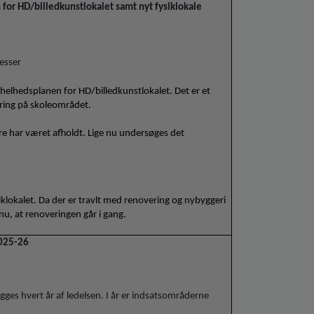
 for HD/billedkunstlokalet samt nyt fysiklokale
esser
e helhedsplanen for HD/billedkunstlokalet. Det er et
ering på skoleområdet.
e har været afholdt. Lige nu undersøges det
siklokalet. Da der er travlt med renovering og nybyggeri
 nu, at renoveringen går i gang.
2025-26
ges hvert år af ledelsen. I år er indsatsområderne