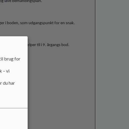
n og lave bemandingsplan.
ligger i boden, som udgangspunkt for en snak.
agt, hvor de hjælper til i 9. årgangs bod.
il brug for
k – vi
 og UM)
r du har
 FS)