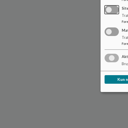
Sit
Traf
For
Ma
Tra
For
Akt
Brug
Kun 