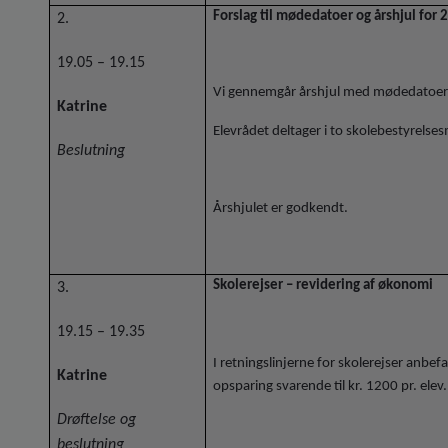
Forslag til mødedatoer og årshjul for 
2.
19.05 – 19.15
Vi gennemgår årshjul med mødedatoer f
Katrine
Elevrådet deltager i to skolebestyrels
Beslutning
Årshjulet er godkendt.
Skolerejser – revidering af økonomi
3.
19.15 – 19.35
I retningslinjerne for skolerejser anbef
Katrine
opsparing svarende til kr. 1200 pr. elev.
Drøftelse og
beslutning