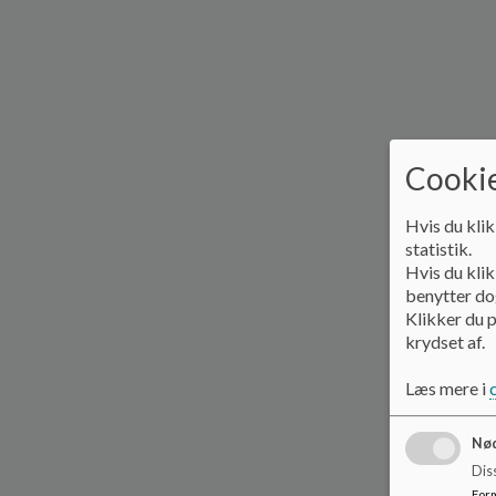
Cookie
Hvis du klik
statistik.
Hvis du klik
benytter dog
Klikker du p
krydset af.
Læs mere i
Nød
Dis
For