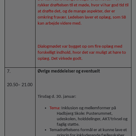
rykker drøftelsen til et møde, hvor vi har god tid til
at drøfte det, og de mange aspekter, der er
omkring fravær. Ledelsen laver et oplæg, som SB
kan arbejde videre med.
Dialogmødet var bygget op om fire oplæg med
forskelligt indhold, hvor det var muligt at høre to
oplæg. Det virkede godt.
7.
Øvrige meddelelser og eventuelt
20.50– 21.00
Tirsdag d. 30. januar:
Tema:
Inklusion og mellemformer på
Hadbjerg Skole: Pusterummet,
udeskolen, holddelinger, AKT/trivsel og
faglig støtte.
Temadrøftelsens formål er at kunne lave et
princip for inkluderende fællesskaber.