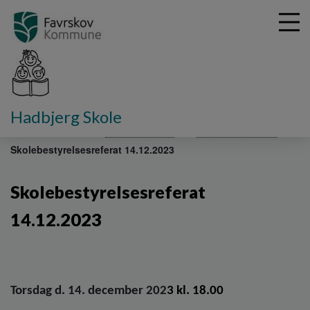
G
Hadbjerg Skole
å
Fakta om skolen
Skolebestyrelse
Referater 2023-24
t
Skolebestyrelsesreferat 14.12.2023
i
l
h
Skolebestyrelsesreferat
o
v
14.12.2023
e
d
i
n
d
Torsdag d. 14. december 202
3 kl. 18.00
h