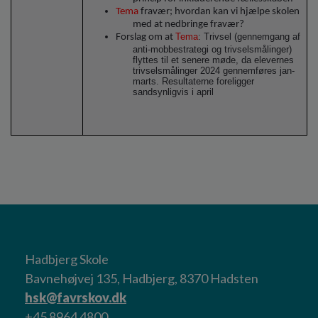
Tema
fravær; hvordan kan vi hjælpe skolen
med at nedbringe fravær?
Tema
: Trivsel (gennemgang af
Forslag om at
anti-mobbestrategi og trivselsmålinger)
flyttes til et senere møde, da elevernes
trivselsmålinger 2024 gennemføres jan-
marts. Resultaterne foreligger
sandsynligvis i april
Hadbjerg Skole
Bavnehøjvej 135, Hadbjerg, 8370 Hadsten
hsk@favrskov.dk
+45 8964 4800