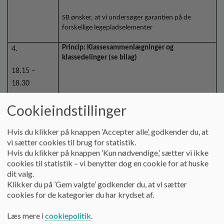
SB ønsker, at vi undersøger garantien på de
forskellige legepladselementer
Princip: Klassesammenlægninger og
4.
klassedelinger (se bilag)
18.15 –
18.30
Princippet er blevet drøftet i skolens MED-udvalg
Cookieindstillinger
Nick
og PFU (pædagogiske forretningsudvalg). Der er
tilføjet små ændringer – fremhævet med rød
Drøftelse og
skrift i bilaget.
Hvis du klikker på knappen ’Accepter alle’, godkender du, at
beslutning.
vi sætter cookies til brug for statistik.
Hvis du klikker på knappen ’Kun nødvendige,’ sætter vi ikke
cookies til statistik – vi benytter dog en cookie for at huske
Princippet fremlægges til godkendelse.
dit valg.
Klikker du på ’Gem valgte’ godkender du, at vi sætter
Princippet godkendes.
cookies for de kategorier du har krydset af.
Læs mere i
cookiepolitik
.
Tilbagemelding på lærernes pædagogiske
5.