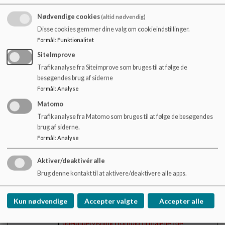
drøftelse af ude-undervisning
Nødvendige cookies
(altid nødvendig)
18.30 –
Disse cookies gemmer dine valg om cookieindstillinger.
18.45
Formål
:
Funktionalitet
Undervisning af almenklasser udenfor
SiteImprove
klasselokalet blev drøftet af skolebestyrelsen
Helle
på et temamøde i 2022-23. Formålet var at se
Trafikanalyse fra Siteimprove som bruges til at følge de
Orientering
på erfaringerne fra Corona fra den øgede
besøgendes brug af siderne
ude-undervisning.
Formål
:
Analyse
Matomo
Trafikanalyse fra Matomo som bruges til at følge de besøgendes
Lærerne har drøftet punktet. Skolen giver en
brug af siderne.
tilbagemelding på dette.
Formål
:
Analyse
Aktiver/deaktivér alle
Brug denne kontakt til at aktivere/deaktivere alle apps.
Der har været en fælles drøftelse i
medarbejdergruppen, hvor corona-
udeundervisningen blev drøftet.
Kun nødvendige
Accepter valgte
Accepter alle
Flere i fase 2 oplever, at det kan være svært at nå
udeundervisning i forhold til målene i de