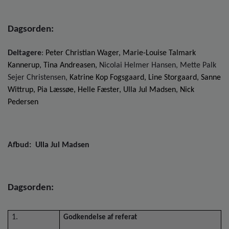
o
l
d
Dagsorden:
e
t
Deltagere
:
Peter Christian Wager, Marie-Louise Talmark
Kannerup,
Tina Andreasen,
Nicolai Helmer Hansen, Mette Palk
Sejer Christensen,
Katrine Kop Fogsgaard, Line Storgaard, Sanne
Wittrup, Pia Læssøe, Helle Fæster, Ulla Jul Madsen, Nick
Pedersen
Afbud:
Ulla Jul Madsen
Dagsorden:
1.
Godkendelse af referat