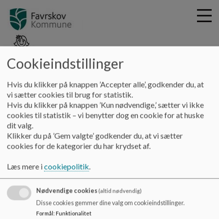
Cookieindstillinger
G
Hadbjerg Skole
Hvis du klikker på knappen ’Accepter alle’, godkender du, at
å
Fakta om skolen
For studerende
vi sætter cookies til brug for statistik.
t
Hvis du klikker på knappen ’Kun nødvendige,’ sætter vi ikke
i
cookies til statistik – vi benytter dog en cookie for at huske
For studerende
l
dit valg.
h
Klikker du på ’Gem valgte’ godkender du, at vi sætter
o
cookies for de kategorier du har krydset af.
v
Her kan studerende se deres uddannelsesplan.
e
Læs mere i
cookiepolitik
.
Dokumenter
d
i
Uddannelsesplan 2025-26 Hadbjerg Skole.pdf
Nødvendige cookies
n
(altid nødvendig)
d
Disse cookies gemmer dine valg om cookieindstillinger.
h
Formål
:
Funktionalitet