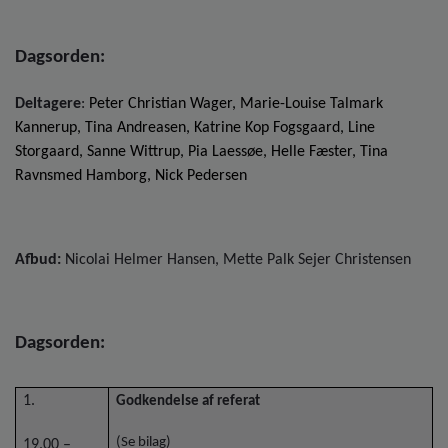
o
l
d
Dagsorden:
e
t
Deltagere
:
Peter Christian Wager, Marie-Louise Talmark
Kannerup,
Tina Andreasen,
Katrine Kop Fogsgaard, Line
Storgaard, Sanne Wittrup, Pia Laessøe, Helle Fæster, Tina
Ravnsmed Hamborg, Nick Pedersen
Afbud:
Nicolai Helmer Hansen, Mette Palk Sejer Christensen
Dagsorden:
1.
Godkendelse af referat
(Se bilag)
19.00 –