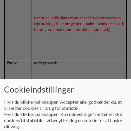
Der er en ledig plads til en ansat i skolebestyrelsen.
Opfordring til at spørge personalet, hvad der skal til
for at være med (andet mødetidspunkt e.l.)
Pause
Indlagt snack
Cookieindstillinger
19.55 –
20.05
Hvis du klikker på knappen ’Accepter alle’, godkender du, at
vi sætter cookies til brug for statistik.
Princip: Klassesammenlægninger og
5.
Hvis du klikker på knappen ’Kun nødvendige,’ sætter vi ikke
klassedelinger
cookies til statistik – vi benytter dog en cookie for at huske
20.05 –
dit valg.
20.25