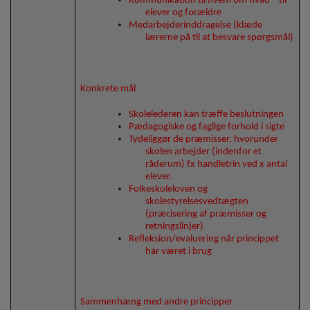
Kommunikation til hvem om hvad – til
elever og forældre
Medarbejderinddragelse (klæde
lærerne på til at besvare spørgsmål)
Konkrete mål
Skolelederen kan træffe beslutningen
Pædagogiske og faglige forhold i sigte
Tydeliggør de præmisser, hvorunder
skolen arbejder (indenfor et
råderum) fx handletrin ved x antal
elever.
Folkeskoleloven og
skolestyrelsesvedtægten
(præcisering af præmisser og
retningslinjer)
Refleksion/evaluering når princippet
har været i brug
Sammenhæng med andre principper