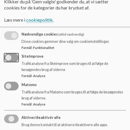
Klikker du på ’Gem valgte’ godkender du, at vi sætter
Flere årgange på Hadbjerg Skole har klasser, hvor
cookies for de kategorier du har krydset af.
Nick
elevtallene er tæt på 28 elever. Skolebestyrelsen
vedtog derfor i juni 2023 at udarbejde et princip
Læs mere i
cookiepolitik
.
Drøftelse
for klassesammenlægninger og klassedelinger. På
dette møde bruger vi ”skole og forældres”
Nødvendige cookies
refleksionsskema for principper til at kvalificere
(altid nødvendig)
vores drøftelse (udleveres på mødet).
Disse cookies gemmer dine valg om cookieindstillinger.
Formål
:
Funktionalitet
SiteImprove
Ud fra refleksionsskemaet sammenskrives der et
Trafikanalyse fra Siteimprove som bruges til at følge de
udkast til princip, som præsenteres på
besøgendes brug af siderne
bestyrelsesmødet d. 12. oktober 2023
Formål
:
Analyse
Matomo
Trafikanalyse fra Matomo som bruges til at følge de besøgendes
Alle udfylder refleksionsskema
brug af siderne.
Formål
:
Analyse
Aktiver/deaktivér alle
Overordnede grund
Brug denne kontakt til at aktivere/deaktivere alle apps.
Forholder os ens