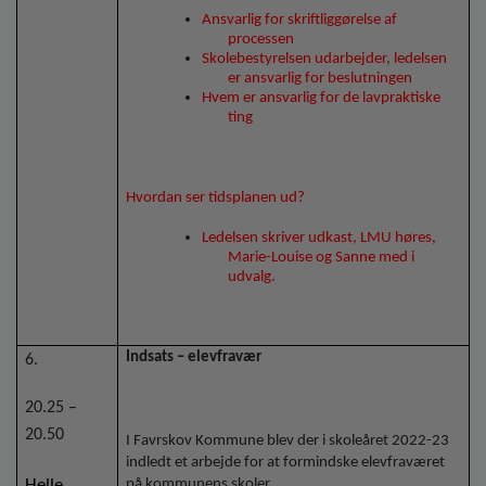
Ansvarlig for skriftliggørelse af
processen
Skolebestyrelsen udarbejder, ledelsen
er ansvarlig for beslutningen
Hvem er ansvarlig for de lavpraktiske
ting
Hvordan ser tidsplanen ud?
Ledelsen skriver udkast, LMU høres,
Marie-Louise og Sanne med i
udvalg.
Indsats – elevfravær
6.
20.25 –
20.50
I Favrskov Kommune blev der i skoleåret 2022-23
indledt et arbejde for at formindske elevfraværet
Helle
på kommunens skoler.