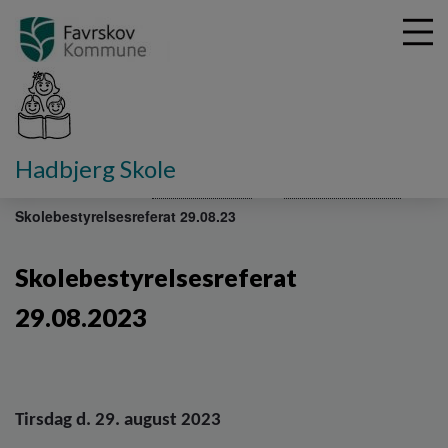
G
Hadbjerg Skole
å
Fakta om skolen
Skolebestyrelse
Referater 2023-24
t
Skolebestyrelsesreferat 29.08.23
i
l
h
Skolebestyrelsesreferat
o
v
29.08.2023
e
d
i
n
d
Tirsdag d. 29. august 2023
h